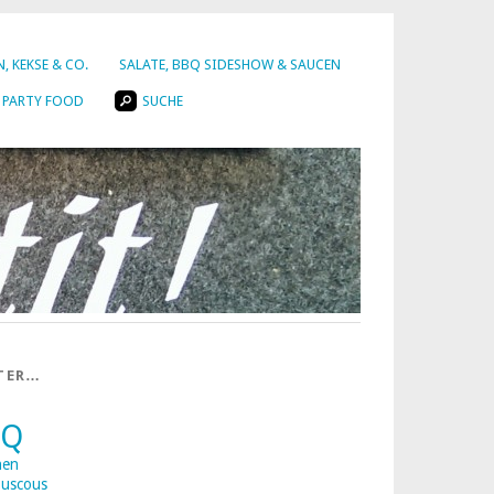
, KEKSE & CO.
SALATE, BBQ SIDESHOW & SAUCEN
PARTY FOOD
SUCHE
TER…
BQ
nen
uscous