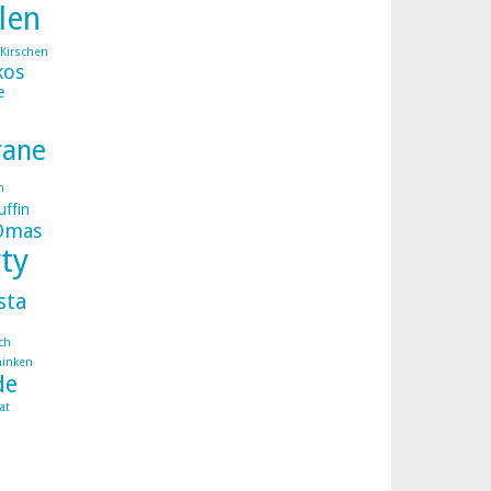
llen
Kirschen
kos
e
rane
n
ffin
Omas
ty
sta
ch
hinken
de
at