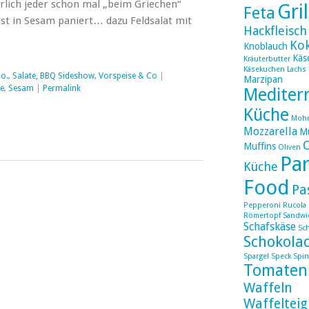
erlich jeder schon mal „beim Griechen“
Gri
Feta
st in Sesam paniert… dazu Feldsalat mit
Hackfleisch
Ko
Knoblauch
Käs
Kräuterbutter
Käsekuchen
Lachs
o.
,
Salate, BBQ Sideshow
,
Vorspeise & Co
|
Marzipan
e
,
Sesam
|
Permalink
Mediter
Küche
Moh
Mozzarella
Mu
Muffins
Oliven
Par
Küche
Food
Pa
Pepperoni
Rucola
Römertopf
Sandwi
Schafskäse
Sc
Schokola
Spargel
Speck
Spin
Tomaten
Waffeln
Waffelteig