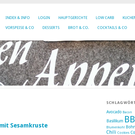
INDEX & INFO
LOGIN
HAUPTGERICHTE
LOW CARB
KUCHEN
VORSPEISE & CO
DESSERTS
BROT & CO.
COCKTAILS & CO
SCHLAGWÖR
Avocado
Bacon
B
Basilikum
mit Sesamkruste
Boh
Blumenkohl
Chili
Co
Cookies