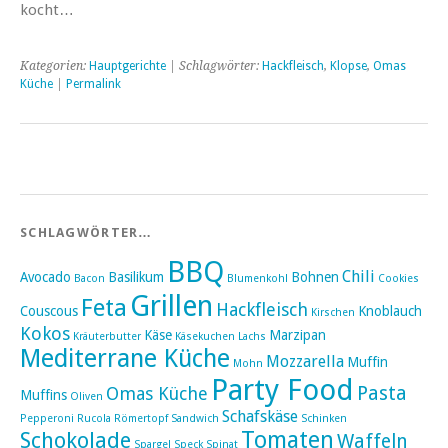
kocht…
Kategorien:
Hauptgerichte
| Schlagwörter:
Hackfleisch
,
Klopse
,
Omas
Küche
|
Permalink
SCHLAGWÖRTER…
BBQ
Chili
Avocado
Basilikum
Bohnen
Bacon
Blumenkohl
Cookies
Grillen
Feta
Hackfleisch
Couscous
Knoblauch
Kirschen
Kokos
Käse
Marzipan
Kräuterbutter
Käsekuchen
Lachs
Mediterrane Küche
Mozzarella
Muffin
Mohn
Party Food
Pasta
Omas Küche
Muffins
Oliven
Schafskäse
Pepperoni
Rucola
Römertopf
Sandwich
Schinken
Tomaten
Schokolade
Waffeln
Spargel
Speck
Spinat