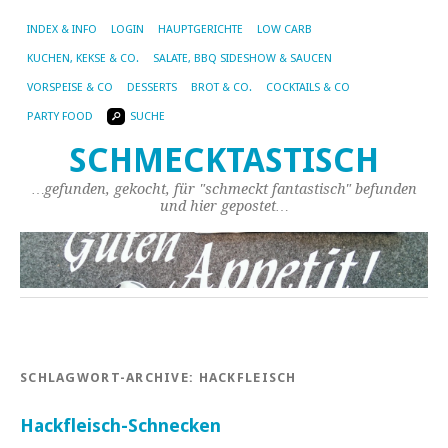
INDEX & INFO
LOGIN
HAUPTGERICHTE
LOW CARB
KUCHEN, KEKSE & CO.
SALATE, BBQ SIDESHOW & SAUCEN
VORSPEISE & CO
DESSERTS
BROT & CO.
COCKTAILS & CO
PARTY FOOD
SUCHE
SCHMECKTASTISCH
…gefunden, gekocht, für "schmeckt fantastisch" befunden
und hier gepostet…
SCHLAGWORT-ARCHIVE:
HACKFLEISCH
Hackfleisch-Schnecken