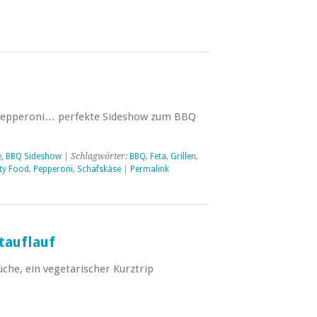
 Pepperoni… perfekte Sideshow zum BBQ
e, BBQ Sideshow
| Schlagwörter:
BBQ
,
Feta
,
Grillen
,
ty Food
,
Pepperoni
,
Schafskäse
|
Permalink
tauflauf
che, ein vegetarischer Kurztrip