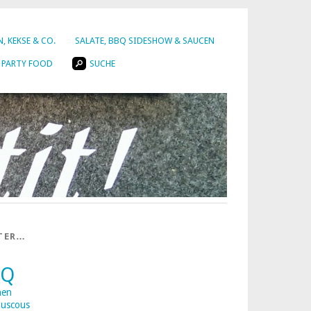
, KEKSE & CO.
SALATE, BBQ SIDESHOW & SAUCEN
PARTY FOOD
SUCHE
TER…
BQ
nen
uscous