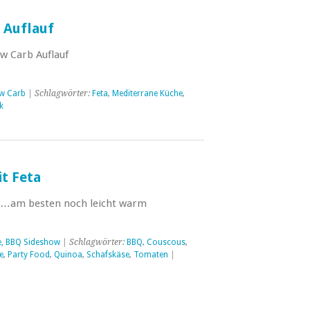
 Auflauf
w Carb Auflauf
w Carb
| Schlagwörter:
Feta
,
Mediterrane Küche
,
k
t Feta
, …am besten noch leicht warm
e, BBQ Sideshow
| Schlagwörter:
BBQ
,
Couscous
,
e
,
Party Food
,
Quinoa
,
Schafskäse
,
Tomaten
|