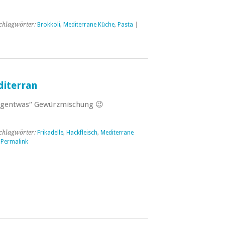
chlagwörter:
Brokkoli
,
Mediterrane Küche
,
Pasta
|
diterran
rgentwas“ Gewürzmischung 😉
chlagwörter:
Frikadelle
,
Hackfleisch
,
Mediterrane
|
Permalink