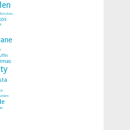
llen
Kirschen
kos
e
rane
n
ffin
Omas
ty
sta
ch
hinken
de
at