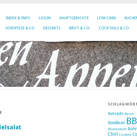
INDEX & INFO
LOGIN
HAUPTGERICHTE
LOW CARB
KUCHEN
VORSPEISE & CO
DESSERTS
BROT & CO.
COCKTAILS & CO
SCHLAGWÖR
E
Avocado
Bacon
B
Basilikum
elsalat
Boh
Blumenkohl
Chili
Co
Cookies