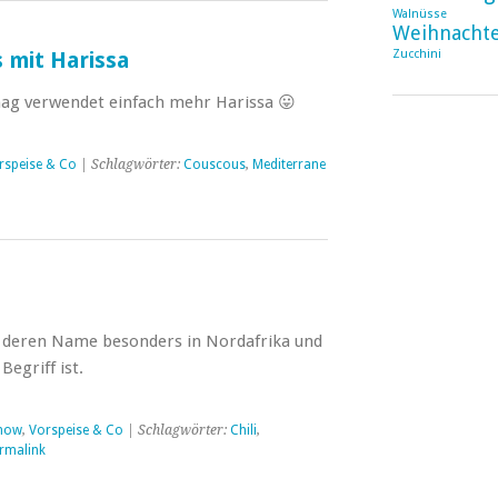
Walnüsse
Weihnacht
Zucchini
mit Harissa
ag verwendet einfach mehr Harissa 😛
rspeise & Co
| Schlagwörter:
Couscous
,
Mediterrane
e deren Name besonders in Nordafrika und
egriff ist.
show
,
Vorspeise & Co
| Schlagwörter:
Chili
,
rmalink