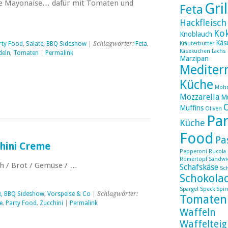
re Mayonaise… dafür mit Tomaten und
Gri
Feta
Hackfleisch
Ko
Knoblauch
Käs
rty Food
,
Salate, BBQ Sideshow
| Schlagwörter:
Feta
,
Kräuterbutter
Käsekuchen
Lachs
deln
,
Tomaten
|
Permalink
Marzipan
Mediter
Küche
Moh
Mozzarella
Mu
Muffins
Oliven
Par
Küche
Food
Pa
hini Creme
Pepperoni
Rucola
Römertopf
Sandwi
sch / Brot / Gemüse / …
Schafskäse
Sc
Schokola
Spargel
Speck
Spin
e, BBQ Sideshow
,
Vorspeise & Co
| Schlagwörter:
Tomaten
e
,
Party Food
,
Zucchini
|
Permalink
Waffeln
Waffelteig