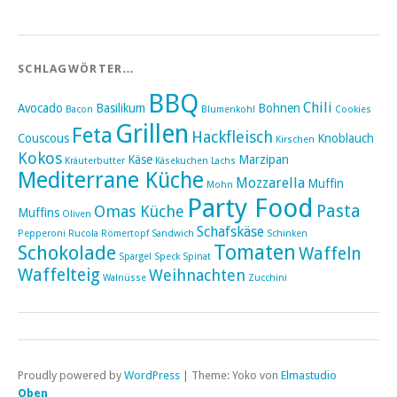
SCHLAGWÖRTER…
BBQ
Chili
Avocado
Basilikum
Bohnen
Bacon
Blumenkohl
Cookies
Grillen
Feta
Hackfleisch
Couscous
Knoblauch
Kirschen
Kokos
Käse
Marzipan
Kräuterbutter
Käsekuchen
Lachs
Mediterrane Küche
Mozzarella
Muffin
Mohn
Party Food
Pasta
Omas Küche
Muffins
Oliven
Schafskäse
Pepperoni
Rucola
Römertopf
Sandwich
Schinken
Tomaten
Schokolade
Waffeln
Spargel
Speck
Spinat
Waffelteig
Weihnachten
Walnüsse
Zucchini
Proudly powered by
WordPress
|
Theme: Yoko von
Elmastudio
Oben