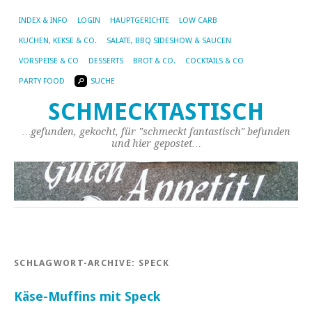
INDEX & INFO
LOGIN
HAUPTGERICHTE
LOW CARB
KUCHEN, KEKSE & CO.
SALATE, BBQ SIDESHOW & SAUCEN
VORSPEISE & CO
DESSERTS
BROT & CO.
COCKTAILS & CO
PARTY FOOD
SUCHE
SCHMECKTASTISCH
…gefunden, gekocht, für "schmeckt fantastisch" befunden
und hier gepostet…
SCHLAGWORT-ARCHIVE:
SPECK
Käse-Muffins mit Speck