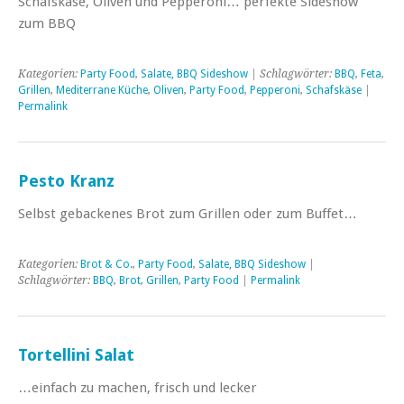
Schafskäse, Oliven und Pepperoni… perfekte Sideshow
zum BBQ
Kategorien:
Party Food
,
Salate, BBQ Sideshow
| Schlagwörter:
BBQ
,
Feta
,
Grillen
,
Mediterrane Küche
,
Oliven
,
Party Food
,
Pepperoni
,
Schafskäse
|
Permalink
Pesto Kranz
Selbst gebackenes Brot zum Grillen oder zum Buffet…
Kategorien:
Brot & Co.
,
Party Food
,
Salate, BBQ Sideshow
|
Schlagwörter:
BBQ
,
Brot
,
Grillen
,
Party Food
|
Permalink
Tortellini Salat
…einfach zu machen, frisch und lecker