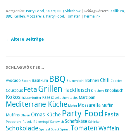
Kategorien:
Party Food
,
Salate, BBQ Sideshow
| Schlagwörter:
Basilikum
,
BBQ
,
Grillen
,
Mozzarella
,
Party Food
,
Tomaten
|
Permalink
←
Ältere Beiträge
SCHLAGWÖRTER…
BBQ
Chili
Avocado
Basilikum
Bohnen
Bacon
Blumenkohl
Cookies
Grillen
Feta
Hackfleisch
Couscous
Knoblauch
Kirschen
Kokos
Käse
Marzipan
Kräuterbutter
Käsekuchen
Lachs
Mediterrane Küche
Mozzarella
Muffin
Mohn
Party Food
Pasta
Omas Küche
Muffins
Oliven
Schafskäse
Pepperoni
Rucola
Römertopf
Sandwich
Schinken
Tomaten
Schokolade
Waffeln
Spargel
Speck
Spinat