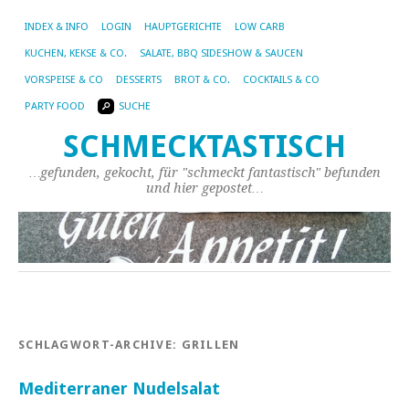
INDEX & INFO
LOGIN
HAUPTGERICHTE
LOW CARB
KUCHEN, KEKSE & CO.
SALATE, BBQ SIDESHOW & SAUCEN
VORSPEISE & CO
DESSERTS
BROT & CO.
COCKTAILS & CO
PARTY FOOD
SUCHE
SCHMECKTASTISCH
…gefunden, gekocht, für "schmeckt fantastisch" befunden
und hier gepostet…
SCHLAGWORT-ARCHIVE:
GRILLEN
Mediterraner Nudelsalat