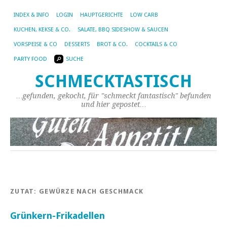
INDEX & INFO
LOGIN
HAUPTGERICHTE
LOW CARB
KUCHEN, KEKSE & CO.
SALATE, BBQ SIDESHOW & SAUCEN
VORSPEISE & CO
DESSERTS
BROT & CO.
COCKTAILS & CO
PARTY FOOD
SUCHE
SCHMECKTASTISCH
…gefunden, gekocht, für "schmeckt fantastisch" befunden
und hier gepostet…
ZUTAT:
GEWÜRZE NACH GESCHMACK
Grünkern-Frikadellen