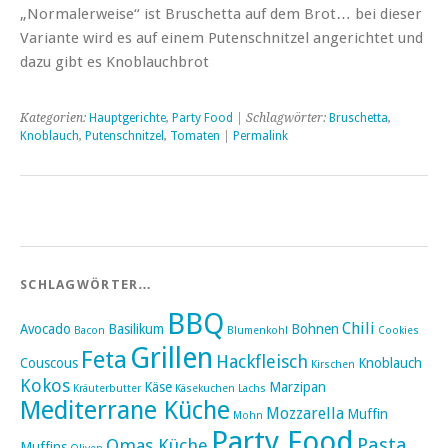
„Normalerweise“ ist Bruschetta auf dem Brot… bei dieser
Variante wird es auf einem Putenschnitzel angerichtet und
dazu gibt es Knoblauchbrot
Kategorien:
Hauptgerichte
,
Party Food
| Schlagwörter:
Bruschetta
,
Knoblauch
,
Putenschnitzel
,
Tomaten
|
Permalink
SCHLAGWÖRTER…
BBQ
Chili
Avocado
Basilikum
Bohnen
Bacon
Blumenkohl
Cookies
Grillen
Feta
Hackfleisch
Couscous
Knoblauch
Kirschen
Kokos
Käse
Marzipan
Kräuterbutter
Käsekuchen
Lachs
Mediterrane Küche
Mozzarella
Muffin
Mohn
Party Food
Pasta
Omas Küche
Muffins