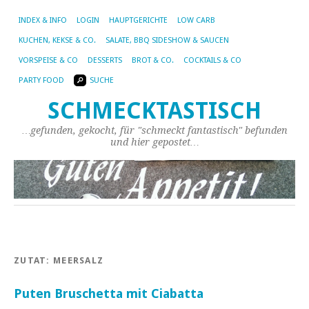
INDEX & INFO
LOGIN
HAUPTGERICHTE
LOW CARB
KUCHEN, KEKSE & CO.
SALATE, BBQ SIDESHOW & SAUCEN
VORSPEISE & CO
DESSERTS
BROT & CO.
COCKTAILS & CO
PARTY FOOD
SUCHE
SCHMECKTASTISCH
…gefunden, gekocht, für "schmeckt fantastisch" befunden
und hier gepostet…
ZUTAT:
MEERSALZ
Puten Bruschetta mit Ciabatta