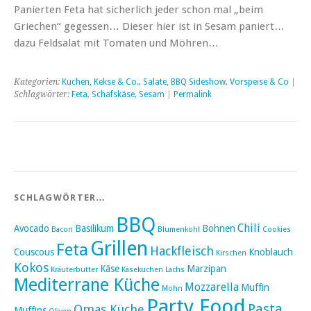
Panierten Feta hat sicherlich jeder schon mal „beim
Griechen“ gegessen… Dieser hier ist in Sesam paniert…
dazu Feldsalat mit Tomaten und Möhren…
Kategorien:
Kuchen, Kekse & Co.
,
Salate, BBQ Sideshow
,
Vorspeise & Co
|
Schlagwörter:
Feta
,
Schafskäse
,
Sesam
|
Permalink
SCHLAGWÖRTER…
BBQ
Chili
Avocado
Basilikum
Bohnen
Bacon
Blumenkohl
Cookies
Grillen
Feta
Hackfleisch
Couscous
Knoblauch
Kirschen
Kokos
Käse
Marzipan
Kräuterbutter
Käsekuchen
Lachs
Mediterrane Küche
Mozzarella
Muffin
Mohn
Party Food
Pasta
Omas Küche
Muffins