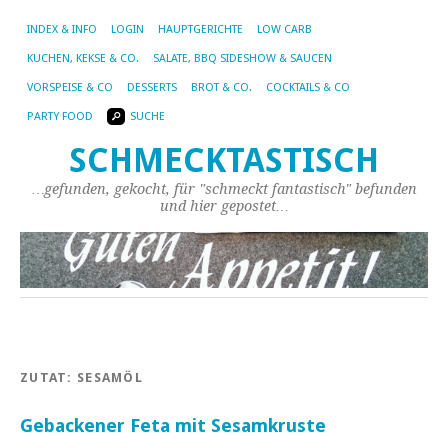
INDEX & INFO
LOGIN
HAUPTGERICHTE
LOW CARB
KUCHEN, KEKSE & CO.
SALATE, BBQ SIDESHOW & SAUCEN
VORSPEISE & CO
DESSERTS
BROT & CO.
COCKTAILS & CO
PARTY FOOD
SUCHE
SCHMECKTASTISCH
…gefunden, gekocht, für "schmeckt fantastisch" befunden
und hier gepostet…
ZUTAT:
SESAMÖL
Gebackener Feta mit Sesamkruste