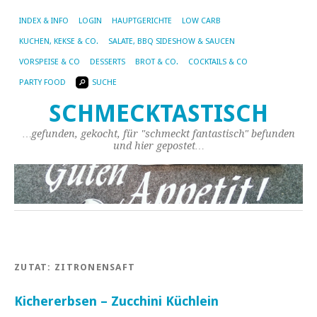
INDEX & INFO
LOGIN
HAUPTGERICHTE
LOW CARB
KUCHEN, KEKSE & CO.
SALATE, BBQ SIDESHOW & SAUCEN
VORSPEISE & CO
DESSERTS
BROT & CO.
COCKTAILS & CO
PARTY FOOD
SUCHE
SCHMECKTASTISCH
…gefunden, gekocht, für "schmeckt fantastisch" befunden
und hier gepostet…
ZUTAT:
ZITRONENSAFT
Kichererbsen – Zucchini Küchlein