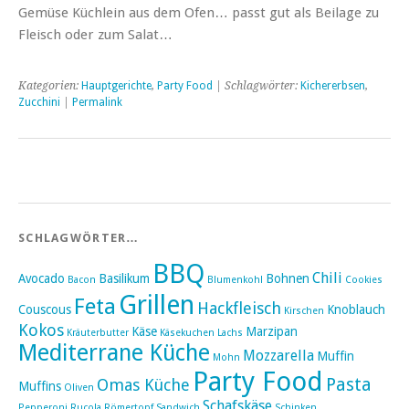
Gemüse Küchlein aus dem Ofen… passt gut als Beilage zu
Fleisch oder zum Salat…
Kategorien:
Hauptgerichte
,
Party Food
| Schlagwörter:
Kichererbsen
,
Zucchini
|
Permalink
SCHLAGWÖRTER…
BBQ
Chili
Avocado
Basilikum
Bohnen
Bacon
Blumenkohl
Cookies
Grillen
Feta
Hackfleisch
Couscous
Knoblauch
Kirschen
Kokos
Käse
Marzipan
Kräuterbutter
Käsekuchen
Lachs
Mediterrane Küche
Mozzarella
Muffin
Mohn
Party Food
Pasta
Omas Küche
Muffins
Oliven
Schafskäse
Pepperoni
Rucola
Römertopf
Sandwich
Schinken