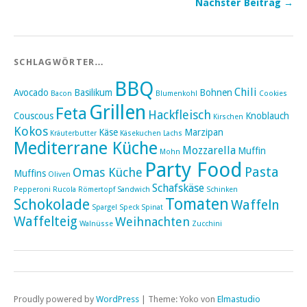
Nächster Beitrag →
SCHLAGWÖRTER…
BBQ
Chili
Avocado
Basilikum
Bohnen
Bacon
Blumenkohl
Cookies
Grillen
Feta
Hackfleisch
Couscous
Knoblauch
Kirschen
Kokos
Käse
Marzipan
Kräuterbutter
Käsekuchen
Lachs
Mediterrane Küche
Mozzarella
Muffin
Mohn
Party Food
Pasta
Omas Küche
Muffins
Oliven
Schafskäse
Pepperoni
Rucola
Römertopf
Sandwich
Schinken
Tomaten
Schokolade
Waffeln
Spargel
Speck
Spinat
Waffelteig
Weihnachten
Walnüsse
Zucchini
Proudly powered by
WordPress
|
Theme: Yoko von
Elmastudio