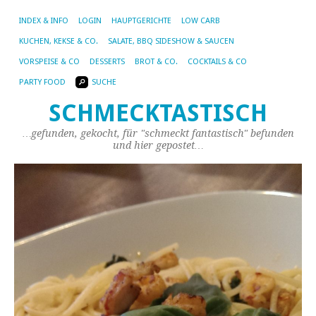
INDEX & INFO
LOGIN
HAUPTGERICHTE
LOW CARB
KUCHEN, KEKSE & CO.
SALATE, BBQ SIDESHOW & SAUCEN
VORSPEISE & CO
DESSERTS
BROT & CO.
COCKTAILS & CO
PARTY FOOD
SUCHE
SCHMECKTASTISCH
…gefunden, gekocht, für "schmeckt fantastisch" befunden
und hier gepostet…