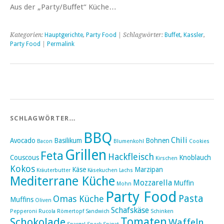
Aus der „Party/Buffet“ Küche…
Kategorien:
Hauptgerichte
,
Party Food
| Schlagwörter:
Buffet
,
Kassler
,
Party Food
|
Permalink
SCHLAGWÖRTER…
BBQ
Chili
Avocado
Basilikum
Bohnen
Bacon
Blumenkohl
Cookies
Grillen
Feta
Hackfleisch
Couscous
Knoblauch
Kirschen
Kokos
Käse
Marzipan
Kräuterbutter
Käsekuchen
Lachs
Mediterrane Küche
Mozzarella
Muffin
Mohn
Party Food
Pasta
Omas Küche
Muffins
Oliven
Schafskäse
Pepperoni
Rucola
Römertopf
Sandwich
Schinken
Tomaten
Schokolade
Waffeln