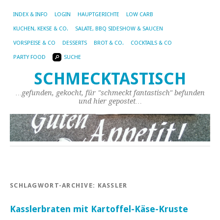
INDEX & INFO
LOGIN
HAUPTGERICHTE
LOW CARB
KUCHEN, KEKSE & CO.
SALATE, BBQ SIDESHOW & SAUCEN
VORSPEISE & CO
DESSERTS
BROT & CO.
COCKTAILS & CO
PARTY FOOD
SUCHE
SCHMECKTASTISCH
…gefunden, gekocht, für "schmeckt fantastisch" befunden
und hier gepostet…
SCHLAGWORT-ARCHIVE:
KASSLER
Kasslerbraten mit Kartoffel-Käse-Kruste