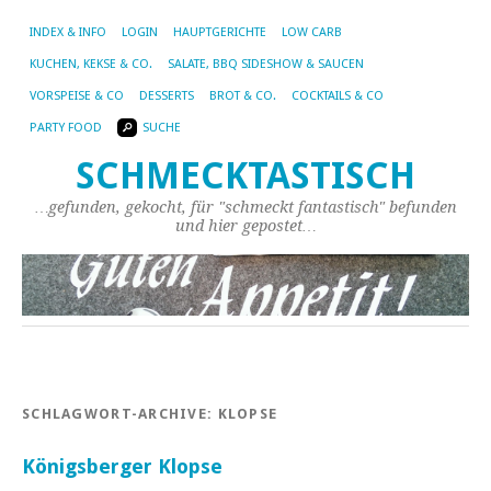
INDEX & INFO
LOGIN
HAUPTGERICHTE
LOW CARB
KUCHEN, KEKSE & CO.
SALATE, BBQ SIDESHOW & SAUCEN
VORSPEISE & CO
DESSERTS
BROT & CO.
COCKTAILS & CO
PARTY FOOD
SUCHE
SCHMECKTASTISCH
…gefunden, gekocht, für "schmeckt fantastisch" befunden
und hier gepostet…
SCHLAGWORT-ARCHIVE:
KLOPSE
Königsberger Klopse