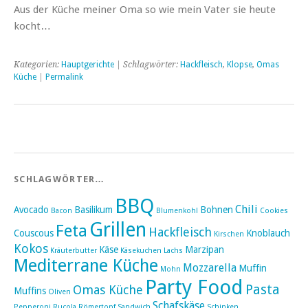
Aus der Küche meiner Oma so wie mein Vater sie heute
kocht…
Kategorien:
Hauptgerichte
| Schlagwörter:
Hackfleisch
,
Klopse
,
Omas
Küche
|
Permalink
SCHLAGWÖRTER…
BBQ
Chili
Avocado
Basilikum
Bohnen
Bacon
Blumenkohl
Cookies
Grillen
Feta
Hackfleisch
Couscous
Knoblauch
Kirschen
Kokos
Käse
Marzipan
Kräuterbutter
Käsekuchen
Lachs
Mediterrane Küche
Mozzarella
Muffin
Mohn
Party Food
Pasta
Omas Küche
Muffins
Oliven
Schafskäse
Pepperoni
Rucola
Römertopf
Sandwich
Schinken