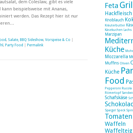
tsalat, dem Coleslaw, gibt es viele
Gri
Feta
 kann beispielsweise mit Ananas,
Hackfleisch
iert werden. Das Rezept hier ist nur
Ko
Knoblauch
bieren…
Käs
Kräuterbutter
Käsekuchen
Lachs
Marzipan
Mediter
Food
,
Salate, BBQ Sideshow
,
Vorspeise & Co
|
hl
,
Party Food
|
Permalink
Küche
Moh
Mozzarella
Mu
Muffins
Oliven
Par
Küche
Food
Pa
Pepperoni
Rucola
Römertopf
Sandwi
Schafskäse
Sc
Schokola
Spargel
Speck
Spin
Tomaten
Waffeln
Waffelteig