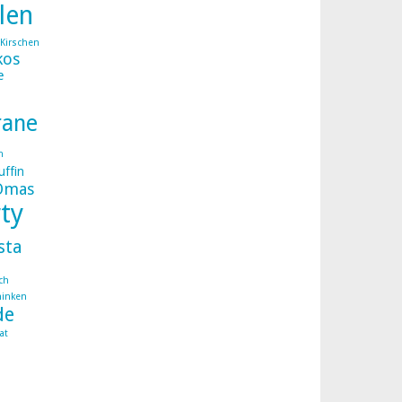
llen
Kirschen
kos
e
rane
n
ffin
Omas
ty
sta
ch
hinken
de
at