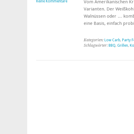
Keine Kommentare
Vom Amerikanischen Krau
Varianten. Der Weißkohl
Walnüssen oder … kombin
eine Basis, einfach pro
Kategorien:
Low Carb
,
Party 
Schlagwörter:
BBQ
,
Grillen
,
Ko