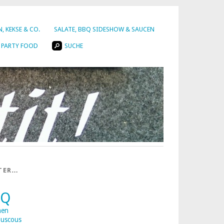
, KEKSE & CO.
SALATE, BBQ SIDESHOW & SAUCEN
PARTY FOOD
SUCHE
TER…
BQ
nen
uscous