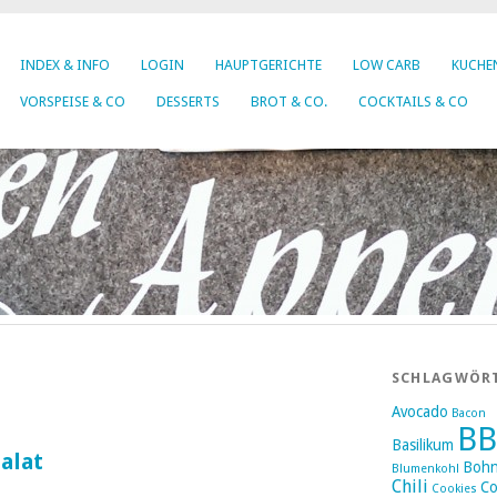
INDEX & INFO
LOGIN
HAUPTGERICHTE
LOW CARB
KUCHEN
VORSPEISE & CO
DESSERTS
BROT & CO.
COCKTAILS & CO
SCHLAGWÖR
Avocado
Bacon
B
Basilikum
alat
Boh
Blumenkohl
Chili
Co
Cookies