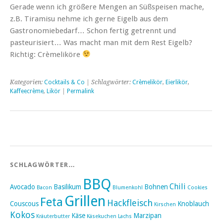
Gerade wenn ich größere Mengen an Süßspeisen mache,
z.B. Tiramisu nehme ich gerne Eigelb aus dem
Gastronomiebedarf… Schon fertig getrennt und
pasteurisiert… Was macht man mit dem Rest Eigelb?
Richtig: Crèmeliköre
Kategorien:
Cocktails & Co
| Schlagwörter:
Crèmelikör
,
Eierlikör
,
Kaffeecrème
,
Likör
|
Permalink
SCHLAGWÖRTER…
BBQ
Chili
Avocado
Basilikum
Bohnen
Bacon
Blumenkohl
Cookies
Grillen
Feta
Hackfleisch
Couscous
Knoblauch
Kirschen
Kokos
Käse
Marzipan
Kräuterbutter
Käsekuchen
Lachs