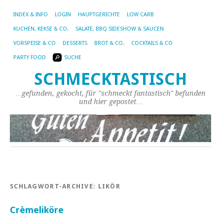
INDEX & INFO
LOGIN
HAUPTGERICHTE
LOW CARB
KUCHEN, KEKSE & CO.
SALATE, BBQ SIDESHOW & SAUCEN
VORSPEISE & CO
DESSERTS
BROT & CO.
COCKTAILS & CO
PARTY FOOD
SUCHE
SCHMECKTASTISCH
…gefunden, gekocht, für "schmeckt fantastisch" befunden
und hier gepostet…
SCHLAGWORT-ARCHIVE:
LIKÖR
Crèmeliköre