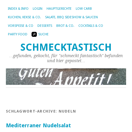
INDEX & INFO
LOGIN
HAUPTGERICHTE
LOW CARB
KUCHEN, KEKSE & CO.
SALATE, BBQ SIDESHOW & SAUCEN
VORSPEISE & CO
DESSERTS
BROT & CO.
COCKTAILS & CO
PARTY FOOD
SUCHE
SCHMECKTASTISCH
…gefunden, gekocht, für "schmeckt fantastisch" befunden
und hier gepostet…
SCHLAGWORT-ARCHIVE:
NUDELN
Mediterraner Nudelsalat