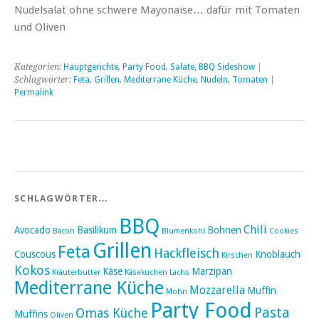
Nudelsalat ohne schwere Mayonaise… dafür mit Tomaten
und Oliven
Kategorien:
Hauptgerichte
,
Party Food
,
Salate, BBQ Sideshow
|
Schlagwörter:
Feta
,
Grillen
,
Mediterrane Küche
,
Nudeln
,
Tomaten
|
Permalink
SCHLAGWÖRTER…
BBQ
Chili
Avocado
Basilikum
Bohnen
Bacon
Blumenkohl
Cookies
Grillen
Feta
Hackfleisch
Couscous
Knoblauch
Kirschen
Kokos
Käse
Marzipan
Kräuterbutter
Käsekuchen
Lachs
Mediterrane Küche
Mozzarella
Muffin
Mohn
Party Food
Pasta
Omas Küche
Muffins
Oliven