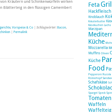
von Kräutern und Schinkenwürfeln wirken
Gri
Feta
 Blätterteig in den flüssigen Camembert
Hackfleisch
Ko
Knoblauch
Käs
Kräuterbutter
Käsekuchen
Lachs
gerichte
,
Vorspeise & Co
| Schlagwörter:
Bacon
,
Marzipan
chinken
|
Permalink
Mediter
Küche
Moh
Mozzarella
Mu
Muffins
Oliven
Par
Küche
Food
Pa
Pepperoni
Rucola
Römertopf
Sandwi
Schafskäse
Sc
Schokola
Spargel
Speck
Spin
Tomaten
Waffeln
Waffelteig