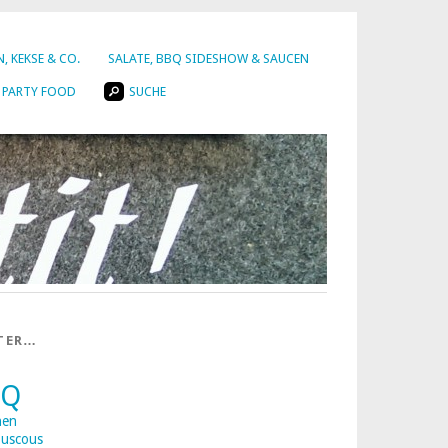
, KEKSE & CO.
SALATE, BBQ SIDESHOW & SAUCEN
PARTY FOOD
SUCHE
TER…
BQ
nen
uscous