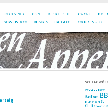
INDEX & INFO
LOGIN
HAUPTGERICHTE
LOW CARB
KUCHEN
VORSPEISE & CO
DESSERTS
BROT & CO.
COCKTAILS & CO
SCHLAGWÖR
Avocado
Bacon
B
Basilikum
erteig
Boh
Blumenkohl
Chili
Co
Cookies