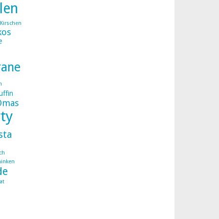
llen
Kirschen
kos
e
rane
n
ffin
Omas
ty
sta
ch
hinken
de
at