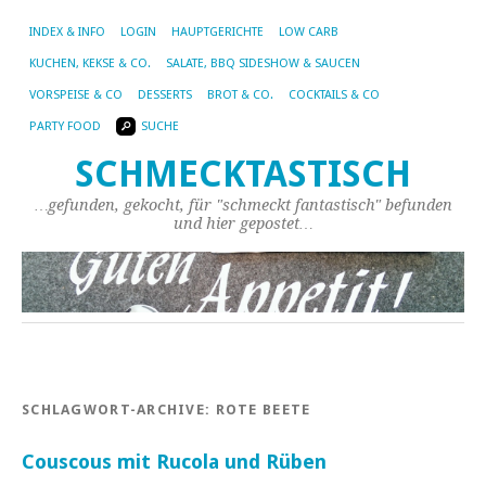
INDEX & INFO
LOGIN
HAUPTGERICHTE
LOW CARB
KUCHEN, KEKSE & CO.
SALATE, BBQ SIDESHOW & SAUCEN
VORSPEISE & CO
DESSERTS
BROT & CO.
COCKTAILS & CO
PARTY FOOD
SUCHE
SCHMECKTASTISCH
…gefunden, gekocht, für "schmeckt fantastisch" befunden
und hier gepostet…
SCHLAGWORT-ARCHIVE:
ROTE BEETE
Couscous mit Rucola und Rüben