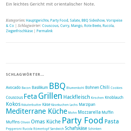
Ein leichtes Gericht mit orientalischer Note.
Kategorien:
Hauptgerichte
,
Party Food
,
Salate, BBQ Sideshow
,
Vorspeise
& Co
| Schlagwörter:
Couscous
,
Curry
,
Mango
,
Rote Beete
,
Rucola
,
Ziegenfrischkäse
|
Permalink
SCHLAGWÖRTER…
BBQ
Chili
Avocado
Basilikum
Bohnen
Bacon
Blumenkohl
Cookies
Grillen
Feta
Hackfleisch
Couscous
Knoblauch
Kirschen
Kokos
Käse
Marzipan
Kräuterbutter
Käsekuchen
Lachs
Mediterrane Küche
Mozzarella
Muffin
Mohn
Party Food
Pasta
Omas Küche
Muffins
Oliven
Schafskäse
Pepperoni
Rucola
Römertopf
Sandwich
Schinken