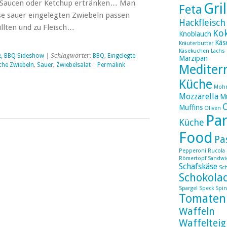
in Saucen oder Ketchup ertränken… Man
Gri
Feta
e sauer eingelegten Zwiebeln passen
Hackfleisch
illten und zu Fleisch…
Ko
Knoblauch
Käs
Kräuterbutter
Käsekuchen
Lachs
e, BBQ Sideshow
| Schlagwörter:
BBQ
,
Eingelegte
Marzipan
che Zwiebeln
,
Sauer
,
Zwiebelsalat
|
Permalink
Mediter
Küche
Moh
Mozzarella
Mu
Muffins
Oliven
Par
Küche
Food
Pa
Pepperoni
Rucola
Römertopf
Sandwi
Schafskäse
Sc
Schokola
Spargel
Speck
Spin
Tomaten
Waffeln
Waffelteig