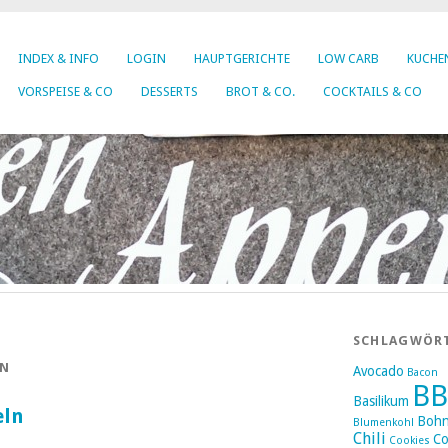
INDEX & INFO
LOGIN
HAUPTGERICHTE
LOW CARB
KUCHEN
VORSPEISE & CO
DESSERTS
BROT & CO.
COCKTAILS & CO
SCHLAGWÖR
LN
Avocado
Bacon
B
Basilikum
eln
Boh
Blumenkohl
Chili
Co
Cookies