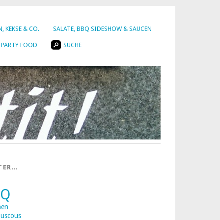
, KEKSE & CO.
SALATE, BBQ SIDESHOW & SAUCEN
PARTY FOOD
SUCHE
TER…
BQ
nen
uscous