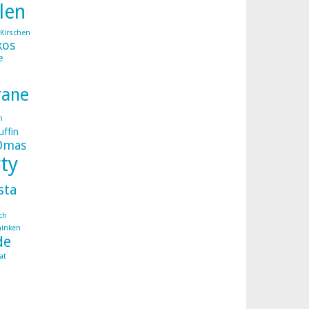
llen
Kirschen
kos
e
rane
n
ffin
Omas
ty
sta
ch
hinken
de
at