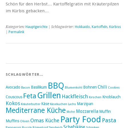
Schön für den Herbst… Kartoffelgratin mit Kräuterpilzen
im Kürbis gebacken…
Kategorien:
Hauptgerichte
| Schlagwörter:
Hokkaido
,
Kartoffeln
,
Kürbiss
|
Permalink
SCHLAGWÖRTER…
BBQ
Chili
Avocado
Basilikum
Bohnen
Bacon
Blumenkohl
Cookies
Grillen
Feta
Hackfleisch
Couscous
Knoblauch
Kirschen
Kokos
Käse
Marzipan
Kräuterbutter
Käsekuchen
Lachs
Mediterrane Küche
Mozzarella
Muffin
Mohn
Party Food
Pasta
Omas Küche
Muffins
Oliven
Schafskäse
Pepperoni
Rucola
Römertopf
Sandwich
Schinken