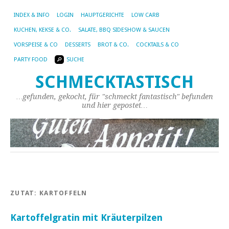
INDEX & INFO
LOGIN
HAUPTGERICHTE
LOW CARB
KUCHEN, KEKSE & CO.
SALATE, BBQ SIDESHOW & SAUCEN
VORSPEISE & CO
DESSERTS
BROT & CO.
COCKTAILS & CO
PARTY FOOD
SUCHE
SCHMECKTASTISCH
…gefunden, gekocht, für "schmeckt fantastisch" befunden
und hier gepostet…
ZUTAT:
KARTOFFELN
Kartoffelgratin mit Kräuterpilzen