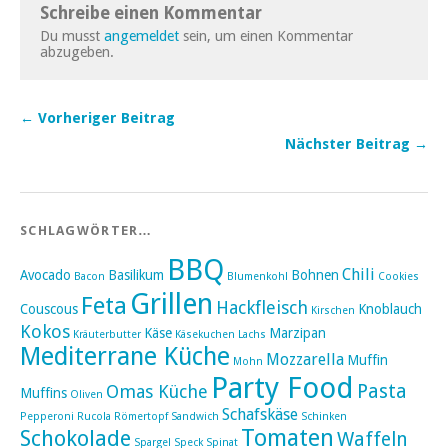
Schreibe einen Kommentar
Du musst
angemeldet
sein, um einen Kommentar
abzugeben.
← Vorheriger Beitrag
Nächster Beitrag →
SCHLAGWÖRTER…
BBQ
Chili
Avocado
Basilikum
Bohnen
Bacon
Blumenkohl
Cookies
Grillen
Feta
Hackfleisch
Couscous
Knoblauch
Kirschen
Kokos
Käse
Marzipan
Kräuterbutter
Käsekuchen
Lachs
Mediterrane Küche
Mozzarella
Muffin
Mohn
Party Food
Pasta
Omas Küche
Muffins
Oliven
Schafskäse
Pepperoni
Rucola
Römertopf
Sandwich
Schinken
Tomaten
Schokolade
Waffeln
Spargel
Speck
Spinat