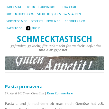
INDEX & INFO
LOGIN
HAUPTGERICHTE
LOW CARB
KUCHEN, KEKSE & CO.
SALATE, BBQ SIDESHOW & SAUCEN
VORSPEISE & CO
DESSERTS
BROT & CO.
COCKTAILS & CO
PARTY FOOD
SUCHE
SCHMECKTASTISCH
…gefunden, gekocht, für "schmeckt fantastisch" befunden
und hier gepostet…
Pasta primavera
27. April 2016
von Christian
|
Keine Kommentare
Pasta …und je nachdem ob man noch Gemüse hat z.B.