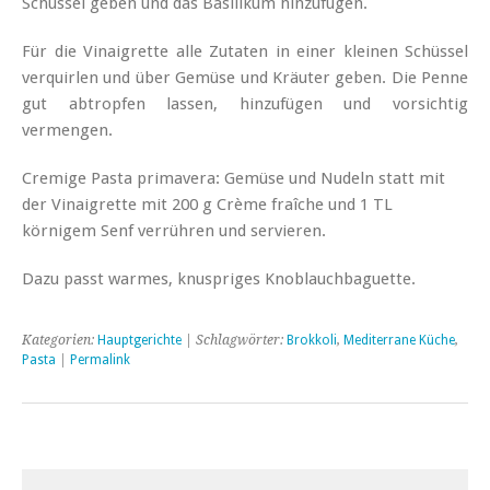
Schüssel geben und das Basilikum hinzufügen.
Für die Vinaigrette alle Zutaten in einer kleinen Schüssel
verquirlen und über Gemüse und Kräuter geben. Die Penne
gut abtropfen lassen, hinzufügen und vorsichtig
vermengen.
Cremige Pasta primavera: Gemüse und Nudeln statt mit
der Vinaigrette mit 200 g Crème fraîche und 1 TL
körnigem Senf verrühren und servieren.
Dazu passt warmes, knuspriges Knoblauchbaguette.
Kategorien:
Hauptgerichte
| Schlagwörter:
Brokkoli
,
Mediterrane Küche
,
Pasta
|
Permalink