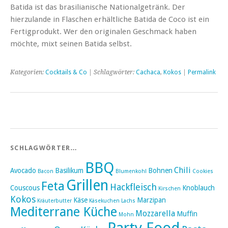
Batida ist das brasilianische Nationalgetränk. Der
hierzulande in Flaschen erhältliche Batida de Coco ist ein
Fertigprodukt. Wer den originalen Geschmack haben
möchte, mixt seinen Batida selbst.
Kategorien:
Cocktails & Co
| Schlagwörter:
Cachaca
,
Kokos
|
Permalink
SCHLAGWÖRTER…
BBQ
Chili
Avocado
Basilikum
Bohnen
Bacon
Blumenkohl
Cookies
Grillen
Feta
Hackfleisch
Couscous
Knoblauch
Kirschen
Kokos
Käse
Marzipan
Kräuterbutter
Käsekuchen
Lachs
Mediterrane Küche
Mozzarella
Muffin
Mohn
Party Food