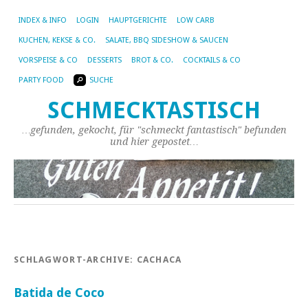
INDEX & INFO
LOGIN
HAUPTGERICHTE
LOW CARB
KUCHEN, KEKSE & CO.
SALATE, BBQ SIDESHOW & SAUCEN
VORSPEISE & CO
DESSERTS
BROT & CO.
COCKTAILS & CO
PARTY FOOD
SUCHE
SCHMECKTASTISCH
…gefunden, gekocht, für "schmeckt fantastisch" befunden
und hier gepostet…
SCHLAGWORT-ARCHIVE:
CACHACA
Batida de Coco