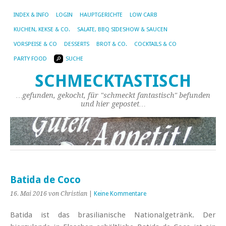
INDEX & INFO
LOGIN
HAUPTGERICHTE
LOW CARB
KUCHEN, KEKSE & CO.
SALATE, BBQ SIDESHOW & SAUCEN
VORSPEISE & CO
DESSERTS
BROT & CO.
COCKTAILS & CO
PARTY FOOD
SUCHE
SCHMECKTASTISCH
…gefunden, gekocht, für "schmeckt fantastisch" befunden
und hier gepostet…
Batida de Coco
16. Mai 2016
von Christian
|
Keine Kommentare
Batida ist das brasilianische Nationalgetränk. Der