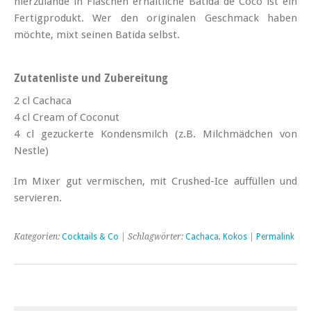
hierzulande in Flaschen erhältliche Batida de Coco ist ein
Fertigprodukt. Wer den originalen Geschmack haben
möchte, mixt seinen Batida selbst.
Zutatenliste und Zubereitung
2 cl Cachaca
4 cl Cream of Coconut
4 cl gezuckerte Kondensmilch (z.B. Milchmädchen von
Nestle)
Im Mixer gut vermischen, mit Crushed-Ice auffüllen und
servieren.
Kategorien:
Cocktails & Co
| Schlagwörter:
Cachaca
,
Kokos
|
Permalink