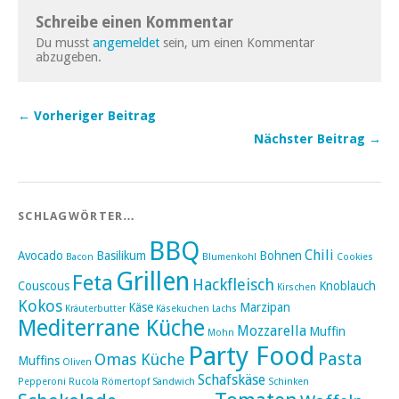
Schreibe einen Kommentar
Du musst
angemeldet
sein, um einen Kommentar
abzugeben.
← Vorheriger Beitrag
Nächster Beitrag →
SCHLAGWÖRTER…
BBQ
Chili
Avocado
Basilikum
Bohnen
Bacon
Blumenkohl
Cookies
Grillen
Feta
Hackfleisch
Couscous
Knoblauch
Kirschen
Kokos
Käse
Marzipan
Kräuterbutter
Käsekuchen
Lachs
Mediterrane Küche
Mozzarella
Muffin
Mohn
Party Food
Pasta
Omas Küche
Muffins
Oliven
Schafskäse
Pepperoni
Rucola
Römertopf
Sandwich
Schinken