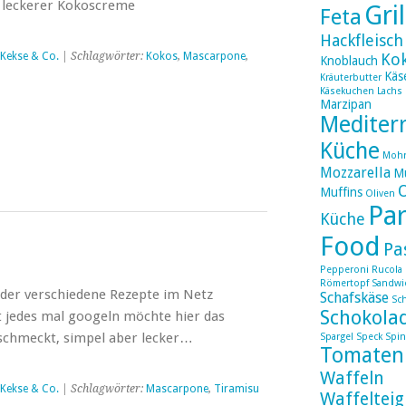
it leckerer Kokoscreme
Gri
Feta
Hackfleisch
 Kekse & Co.
| Schlagwörter:
Kokos
,
Mascarpone
,
Ko
Knoblauch
Käs
Kräuterbutter
Käsekuchen
Lachs
Marzipan
Mediter
Küche
Moh
Mozzarella
Mu
Muffins
Oliven
Par
Küche
Food
Pa
Pepperoni
Rucola
Römertopf
Sandwi
er verschiedene Rezepte im Netz
Schafskäse
Sc
Schokola
 jedes mal googeln möchte hier das
schmeckt, simpel aber lecker…
Spargel
Speck
Spin
Tomaten
Waffeln
 Kekse & Co.
| Schlagwörter:
Mascarpone
,
Tiramisu
Waffelteig