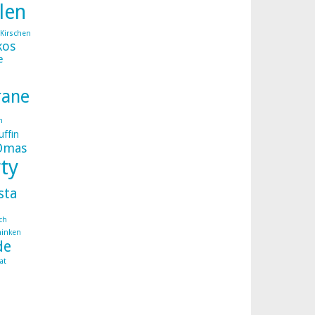
llen
Kirschen
kos
e
rane
n
ffin
Omas
ty
sta
ch
hinken
de
at