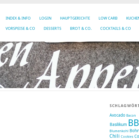
INDEX & INFO
LOGIN
HAUPTGERICHTE
LOW CARB
KUCHEN
VORSPEISE & CO
DESSERTS
BROT & CO.
COCKTAILS & CO
SCHLAGWÖR
Avocado
Bacon
B
Basilikum
Boh
Blumenkohl
Chili
Co
Cookies