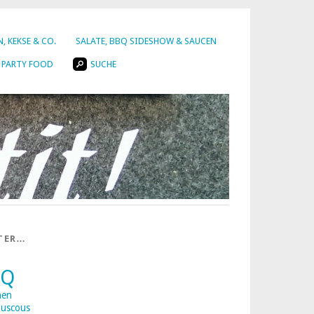
, KEKSE & CO.
SALATE, BBQ SIDESHOW & SAUCEN
PARTY FOOD
SUCHE
TER…
BQ
nen
uscous