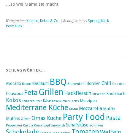
…so wie Mama sie macht
Kategorien:
Kuchen, Kekse & Co.
| Schlagwörter:
Spritzgebäck
|
Permalink
SCHLAGWÖRTER…
BBQ
Chili
Avocado
Basilikum
Bohnen
Bacon
Blumenkohl
Cookies
Grillen
Feta
Hackfleisch
Couscous
Knoblauch
Kirschen
Kokos
Käse
Marzipan
Kräuterbutter
Käsekuchen
Lachs
Mediterrane Küche
Mozzarella
Muffin
Mohn
Party Food
Pasta
Omas Küche
Muffins
Oliven
Schafskäse
Pepperoni
Rucola
Römertopf
Sandwich
Schinken
Tomaten
Schokolade
Waffeln