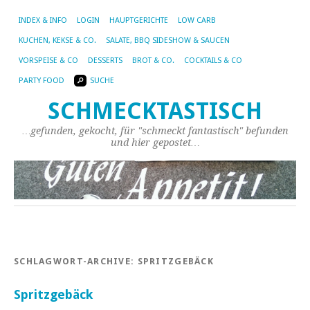
INDEX & INFO
LOGIN
HAUPTGERICHTE
LOW CARB
KUCHEN, KEKSE & CO.
SALATE, BBQ SIDESHOW & SAUCEN
VORSPEISE & CO
DESSERTS
BROT & CO.
COCKTAILS & CO
PARTY FOOD
SUCHE
SCHMECKTASTISCH
…gefunden, gekocht, für "schmeckt fantastisch" befunden
und hier gepostet…
SCHLAGWORT-ARCHIVE:
SPRITZGEBÄCK
Spritzgebäck