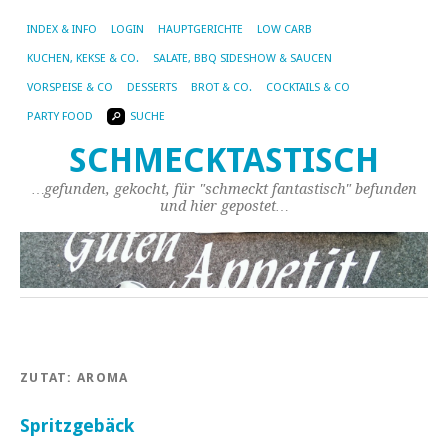
INDEX & INFO
LOGIN
HAUPTGERICHTE
LOW CARB
KUCHEN, KEKSE & CO.
SALATE, BBQ SIDESHOW & SAUCEN
VORSPEISE & CO
DESSERTS
BROT & CO.
COCKTAILS & CO
PARTY FOOD
SUCHE
SCHMECKTASTISCH
…gefunden, gekocht, für "schmeckt fantastisch" befunden
und hier gepostet…
ZUTAT:
AROMA
Spritzgebäck