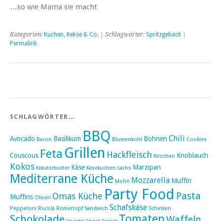
…so wie Mama sie macht
Kategorien:
Kuchen, Kekse & Co.
| Schlagwörter:
Spritzgebäck
|
Permalink
SCHLAGWÖRTER…
BBQ
Chili
Avocado
Basilikum
Bohnen
Bacon
Blumenkohl
Cookies
Grillen
Feta
Hackfleisch
Couscous
Knoblauch
Kirschen
Kokos
Käse
Marzipan
Kräuterbutter
Käsekuchen
Lachs
Mediterrane Küche
Mozzarella
Muffin
Mohn
Party Food
Pasta
Omas Küche
Muffins
Oliven
Schafskäse
Pepperoni
Rucola
Römertopf
Sandwich
Schinken
Tomaten
Schokolade
Waffeln