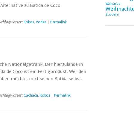
Walnüsse
Alternative zu Batida de Coco
Weihnacht
Zucchini
Schlagwörter:
Kokos
,
Vodka
|
Permalink
ische Nationalgetränk. Der hierzulande in
ida de Coco ist ein Fertigprodukt. Wer den
ben möchte, mixt seinen Batida selbst.
Schlagwörter:
Cachaca
,
Kokos
|
Permalink