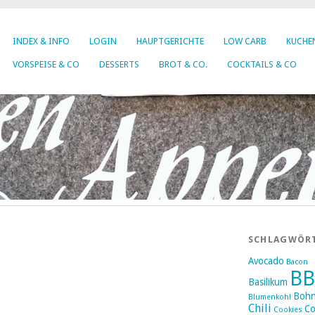
INDEX & INFO
LOGIN
HAUPTGERICHTE
LOW CARB
KUCHEN
VORSPEISE & CO
DESSERTS
BROT & CO.
COCKTAILS & CO
SCHLAGWÖR
Avocado
Bacon
B
Basilikum
Boh
Blumenkohl
Chili
Co
Cookies