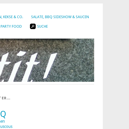
, KEKSE & CO.
SALATE, BBQ SIDESHOW & SAUCEN
PARTY FOOD
SUCHE
TER…
BQ
nen
uscous