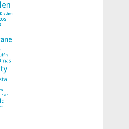
llen
Kirschen
kos
e
rane
n
ffin
Omas
ty
sta
ch
hinken
de
at