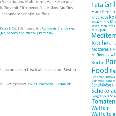
n Variationen: Muffins mit Aprikosen und
Gri
Feta
ffins mit Zitronenduft… Kokos-Muffins
Hackfleisch
 besondere Schoko-Muffins…
Ko
Knoblauch
Käs
Kräuterbutter
Käsekuchen
Lachs
 Kekse & Co.
| Schlagwörter:
Aprikosen
,
Cranberries
,
Marzipan
ngen
,
Schokolade
,
Zitrone
|
Permalink
Mediter
Küche
Moh
Mozzarella
Mu
Muffins
Oliven
Par
Küche
Food
…schmecken frisch aber auch am Besten
Pa
Pepperoni
Rucola
Römertopf
Sandwi
o.
| Schlagwörter:
Kokos
,
Makronen
|
Permalink
Schafskäse
Sc
Schokola
Spargel
Speck
Spin
Tomaten
Waffeln
Waffelteig