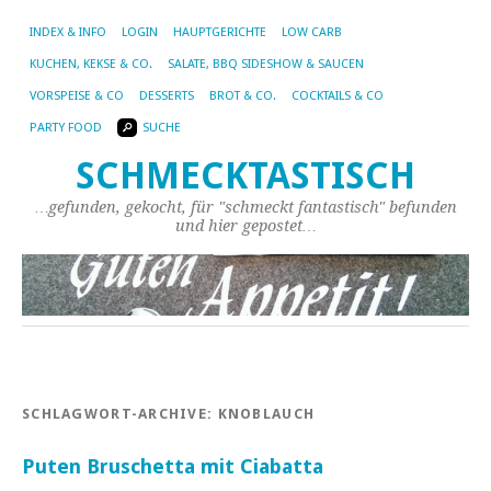
INDEX & INFO
LOGIN
HAUPTGERICHTE
LOW CARB
KUCHEN, KEKSE & CO.
SALATE, BBQ SIDESHOW & SAUCEN
VORSPEISE & CO
DESSERTS
BROT & CO.
COCKTAILS & CO
PARTY FOOD
SUCHE
SCHMECKTASTISCH
…gefunden, gekocht, für "schmeckt fantastisch" befunden
und hier gepostet…
SCHLAGWORT-ARCHIVE:
KNOBLAUCH
Puten Bruschetta mit Ciabatta