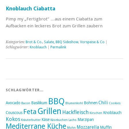
Knoblauch Ciabatta
Pimp my „Fertigbrot“ …aus einem Ciabatta zum
Aufbacken ein leckeres Brot zum Grillen zaubern
Kategorien:
Brot & Co.
,
Salate, BBQ Sideshow
,
Vorspeise & Co
|
Schlagwörter:
Knoblauch
|
Permalink
SCHLAGWÖRTER…
BBQ
Chili
Avocado
Basilikum
Bohnen
Bacon
Blumenkohl
Cookies
Grillen
Feta
Hackfleisch
Couscous
Knoblauch
Kirschen
Kokos
Käse
Marzipan
Kräuterbutter
Käsekuchen
Lachs
Mediterrane Küche
Mozzarella
Muffin
Mohn