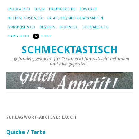
INDEX & INFO
LOGIN
HAUPTGERICHTE
LOW CARB
KUCHEN, KEKSE & CO.
SALATE, BBQ SIDESHOW & SAUCEN
VORSPEISE & CO
DESSERTS
BROT & CO.
COCKTAILS & CO
PARTY FOOD
SUCHE
SCHMECKTASTISCH
…gefunden, gekocht, für "schmeckt fantastisch" befunden
und hier gepostet…
SCHLAGWORT-ARCHIVE:
LAUCH
Quiche / Tarte