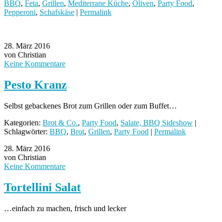
BBQ
,
Feta
,
Grillen
,
Mediterrane Küche
,
Oliven
,
Party Food
,
Pepperoni
,
Schafskäse
|
Permalink
28. März 2016
von Christian
Keine Kommentare
Pesto Kranz
Selbst gebackenes Brot zum Grillen oder zum Buffet…
Kategorien:
Brot & Co.
,
Party Food
,
Salate, BBQ Sideshow
|
Schlagwörter:
BBQ
,
Brot
,
Grillen
,
Party Food
|
Permalink
28. März 2016
von Christian
Keine Kommentare
Tortellini Salat
…einfach zu machen, frisch und lecker