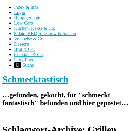
Index & Info
Login
Hauptgerichte
Low Carb
Kuchen, Kekse & Co.
Salate, BBQ Sideshow & Saucen
Vorspeise & Co
Desserts
Brot & Co.
Cocktails & Co
Party Food
Suche
Schmecktastisch
…gefunden, gekocht, für "schmeckt
fantastisch" befunden und hier gepostet…
Schlagwort-Archive:
Grillen