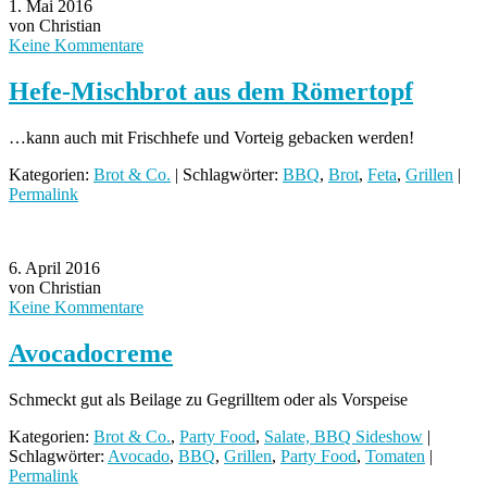
1. Mai 2016
von Christian
Keine Kommentare
Hefe-Mischbrot aus dem Römertopf
…kann auch mit Frischhefe und Vorteig gebacken werden!
Kategorien:
Brot & Co.
| Schlagwörter:
BBQ
,
Brot
,
Feta
,
Grillen
|
Permalink
6. April 2016
von Christian
Keine Kommentare
Avocadocreme
Schmeckt gut als Beilage zu Gegrilltem oder als Vorspeise
Kategorien:
Brot & Co.
,
Party Food
,
Salate, BBQ Sideshow
|
Schlagwörter:
Avocado
,
BBQ
,
Grillen
,
Party Food
,
Tomaten
|
Permalink