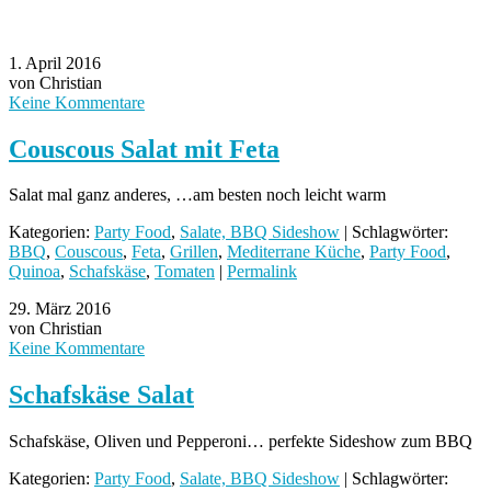
1. April 2016
von Christian
Keine Kommentare
Couscous Salat mit Feta
Salat mal ganz anderes, …am besten noch leicht warm
Kategorien:
Party Food
,
Salate, BBQ Sideshow
| Schlagwörter:
BBQ
,
Couscous
,
Feta
,
Grillen
,
Mediterrane Küche
,
Party Food
,
Quinoa
,
Schafskäse
,
Tomaten
|
Permalink
29. März 2016
von Christian
Keine Kommentare
Schafskäse Salat
Schafskäse, Oliven und Pepperoni… perfekte Sideshow zum BBQ
Kategorien:
Party Food
,
Salate, BBQ Sideshow
| Schlagwörter: