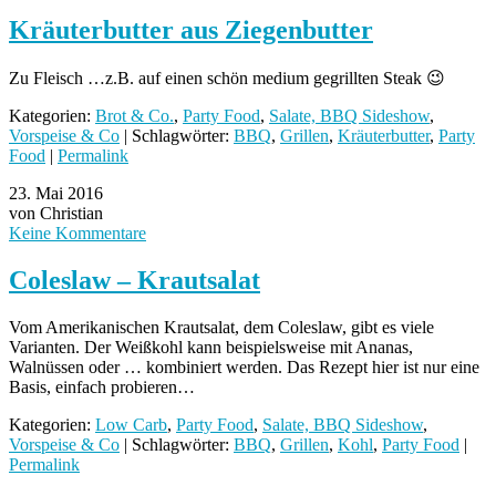
Kräuterbutter aus Ziegenbutter
Zu Fleisch …z.B. auf einen schön medium gegrillten Steak 😉
Kategorien:
Brot & Co.
,
Party Food
,
Salate, BBQ Sideshow
,
Vorspeise & Co
| Schlagwörter:
BBQ
,
Grillen
,
Kräuterbutter
,
Party
Food
|
Permalink
23. Mai 2016
von Christian
Keine Kommentare
Coleslaw – Krautsalat
Vom Amerikanischen Krautsalat, dem Coleslaw, gibt es viele
Varianten. Der Weißkohl kann beispielsweise mit Ananas,
Walnüssen oder … kombiniert werden. Das Rezept hier ist nur eine
Basis, einfach probieren…
Kategorien:
Low Carb
,
Party Food
,
Salate, BBQ Sideshow
,
Vorspeise & Co
| Schlagwörter:
BBQ
,
Grillen
,
Kohl
,
Party Food
|
Permalink