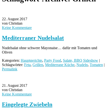
22. August 2017
von Christian
Keine Kommentare
Mediterraner Nudelsalat
Nudelsalat ohne schwere Mayonaise… dafür mit Tomaten und
Oliven
Kategorien:
Hauptgerichte
,
Party Food
,
Salate, BBQ Sideshow
|
Schlagwörter:
Feta
,
Grillen
,
Mediterrane Küche
,
Nudeln
,
Tomaten
|
Permalink
21. August 2017
von Christian
Keine Kommentare
Eingelegte Zwiebeln