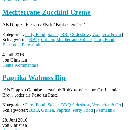
Mediterrane Zucchini Creme
Als Dipp zu Fleisch / Fisch / Brot / Gemüse / …
Kategorien:
Party Food
,
Salate, BBQ Sideshow
,
Vorspeise & Co
|
Schlagwörter:
BBQ
,
Grillen
,
Mediterrane Küche
,
Party Food
,
Zucchini
|
Permalink
4. Juli 2016
von Christian
Keine Kommentare
Paprika Walnuss Dip
Als Dipp zu Gemüse …egal ob Rohkost oder vom Grill …oder
Brot …oder als Pesto zu Pasta
Kategorien:
Party Food
,
Salate, BBQ Sideshow
,
Vorspeise & Co
|
Schlagwörter:
BBQ
,
Grillen
,
Paprika
,
Party Food
|
Permalink
28. Juni 2016
von Christian