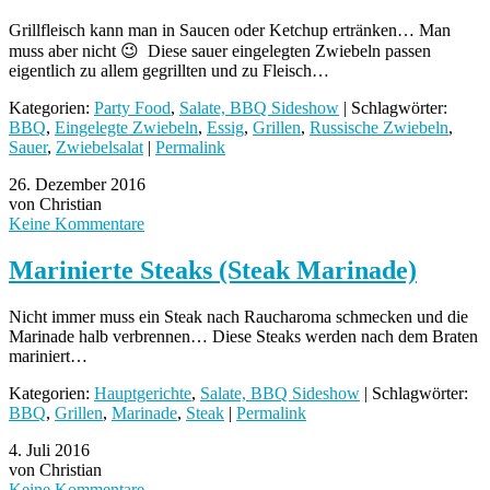
Grillfleisch kann man in Saucen oder Ketchup ertränken… Man
muss aber nicht 😉 Diese sauer eingelegten Zwiebeln passen
eigentlich zu allem gegrillten und zu Fleisch…
Kategorien:
Party Food
,
Salate, BBQ Sideshow
| Schlagwörter:
BBQ
,
Eingelegte Zwiebeln
,
Essig
,
Grillen
,
Russische Zwiebeln
,
Sauer
,
Zwiebelsalat
|
Permalink
26. Dezember 2016
von Christian
Keine Kommentare
Marinierte Steaks (Steak Marinade)
Nicht immer muss ein Steak nach Raucharoma schmecken und die
Marinade halb verbrennen… Diese Steaks werden nach dem Braten
mariniert…
Kategorien:
Hauptgerichte
,
Salate, BBQ Sideshow
| Schlagwörter:
BBQ
,
Grillen
,
Marinade
,
Steak
|
Permalink
4. Juli 2016
von Christian
Keine Kommentare