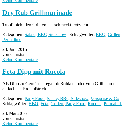
Keine Kommentare
Dry Rub Grillmarinade
Tropft nicht den Grill voll… schmeckt trotzdem…
Kategorien:
Salate, BBQ Sideshow
| Schlagwörter:
BBQ
,
Grillen
|
Permalink
28. Juni 2016
von Christian
Keine Kommentare
Feta Dipp mit Rucola
Als Dipp zu Gemüse …egal ob Rohkost oder vom Grill …oder
einfach als Brotaufstrich
Kategorien:
Party Food
,
Salate, BBQ Sideshow
,
Vorspeise & Co
|
Schlagwörter:
BBQ
,
Feta
,
Grillen
,
Party Food
,
Rucola
|
Permalink
23. Mai 2016
von Christian
Keine Kommentare