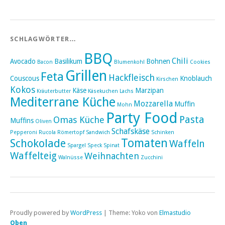
SCHLAGWÖRTER…
BBQ
Chili
Avocado
Basilikum
Bohnen
Bacon
Blumenkohl
Cookies
Grillen
Feta
Hackfleisch
Couscous
Knoblauch
Kirschen
Kokos
Käse
Marzipan
Kräuterbutter
Käsekuchen
Lachs
Mediterrane Küche
Mozzarella
Muffin
Mohn
Party Food
Pasta
Omas Küche
Muffins
Oliven
Schafskäse
Pepperoni
Rucola
Römertopf
Sandwich
Schinken
Tomaten
Schokolade
Waffeln
Spargel
Speck
Spinat
Waffelteig
Weihnachten
Walnüsse
Zucchini
Proudly powered by
WordPress
|
Theme: Yoko von
Elmastudio
Oben