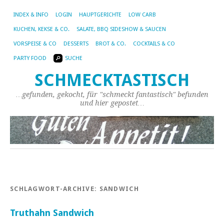
INDEX & INFO
LOGIN
HAUPTGERICHTE
LOW CARB
KUCHEN, KEKSE & CO.
SALATE, BBQ SIDESHOW & SAUCEN
VORSPEISE & CO
DESSERTS
BROT & CO.
COCKTAILS & CO
PARTY FOOD
SUCHE
SCHMECKTASTISCH
…gefunden, gekocht, für "schmeckt fantastisch" befunden
und hier gepostet…
SCHLAGWORT-ARCHIVE:
SANDWICH
Truthahn Sandwich