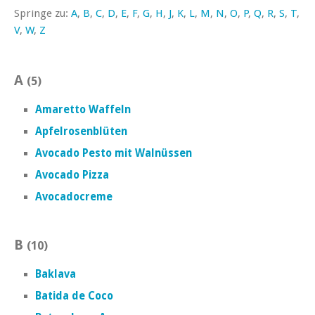
Springe zu:
A
,
B
,
C
,
D
,
E
,
F
,
G
,
H
,
J
,
K
,
L
,
M
,
N
,
O
,
P
,
Q
,
R
,
S
,
T
,
V
,
W
,
Z
A
(5)
Amaretto Waffeln
Apfelrosenblüten
Avocado Pesto mit Walnüssen
Avocado Pizza
Avocadocreme
B
(10)
Baklava
Batida de Coco