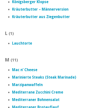
Königsberger Klopse
Kräuterbutter – Männerversion
Kräuterbutter aus Ziegenbutter
L
(1)
Lauchtorte
M
(11)
Mac n‘ Cheese
Marinierte Steaks (Steak Marinade)
Marzipanwaffeln
Mediterrane Zucchini Creme
Mediterraner Bohnensalat
Mediterraner Brotauflauf