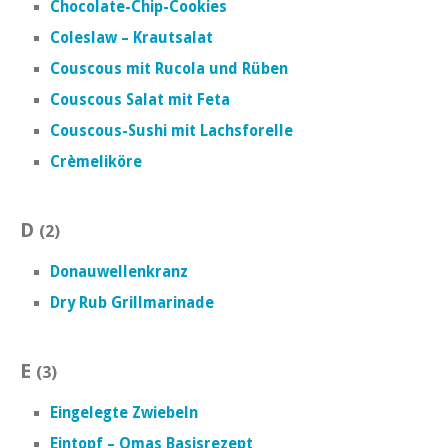
Chocolate-Chip-Cookies
Coleslaw – Krautsalat
Couscous mit Rucola und Rüben
Couscous Salat mit Feta
Couscous-Sushi mit Lachsforelle
Crèmeliköre
D
(2)
Donauwellenkranz
Dry Rub Grillmarinade
E
(3)
Eingelegte Zwiebeln
Eintopf – Omas Basisrezept