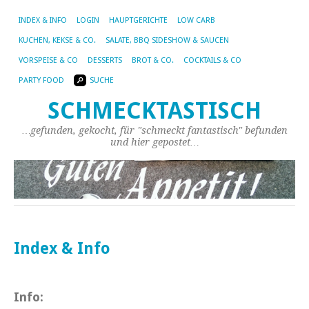
INDEX & INFO
LOGIN
HAUPTGERICHTE
LOW CARB
KUCHEN, KEKSE & CO.
SALATE, BBQ SIDESHOW & SAUCEN
VORSPEISE & CO
DESSERTS
BROT & CO.
COCKTAILS & CO
PARTY FOOD
SUCHE
SCHMECKTASTISCH
…gefunden, gekocht, für "schmeckt fantastisch" befunden
und hier gepostet…
Index & Info
Info: