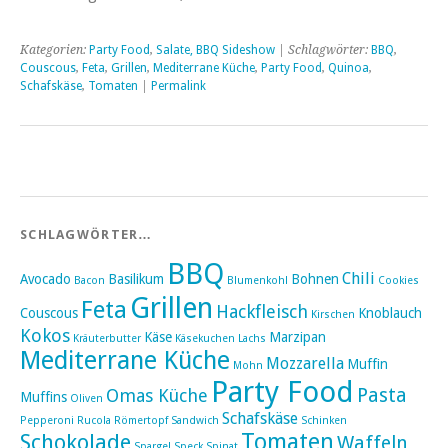
Kategorien:
Party Food
,
Salate, BBQ Sideshow
| Schlagwörter:
BBQ
,
Couscous
,
Feta
,
Grillen
,
Mediterrane Küche
,
Party Food
,
Quinoa
,
Schafskäse
,
Tomaten
|
Permalink
SCHLAGWÖRTER…
BBQ
Chili
Avocado
Basilikum
Bohnen
Bacon
Blumenkohl
Cookies
Grillen
Feta
Hackfleisch
Couscous
Knoblauch
Kirschen
Kokos
Käse
Marzipan
Kräuterbutter
Käsekuchen
Lachs
Mediterrane Küche
Mozzarella
Muffin
Mohn
Party Food
Pasta
Omas Küche
Muffins
Oliven
Schafskäse
Pepperoni
Rucola
Römertopf
Sandwich
Schinken
Tomaten
Schokolade
Waffeln
Spargel
Speck
Spinat