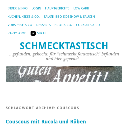
INDEX & INFO
LOGIN
HAUPTGERICHTE
LOW CARB
KUCHEN, KEKSE & CO.
SALATE, BBQ SIDESHOW & SAUCEN
VORSPEISE & CO
DESSERTS
BROT & CO.
COCKTAILS & CO
PARTY FOOD
SUCHE
SCHMECKTASTISCH
…gefunden, gekocht, für "schmeckt fantastisch" befunden
und hier gepostet…
SCHLAGWORT-ARCHIVE:
COUSCOUS
Couscous mit Rucola und Rüben