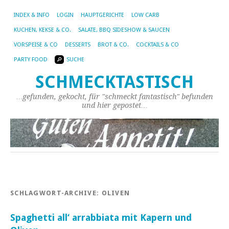
INDEX & INFO
LOGIN
HAUPTGERICHTE
LOW CARB
KUCHEN, KEKSE & CO.
SALATE, BBQ SIDESHOW & SAUCEN
VORSPEISE & CO
DESSERTS
BROT & CO.
COCKTAILS & CO
PARTY FOOD
SUCHE
SCHMECKTASTISCH
…gefunden, gekocht, für "schmeckt fantastisch" befunden
und hier gepostet…
SCHLAGWORT-ARCHIVE:
OLIVEN
Spaghetti all‘ arrabbiata mit Kapern und