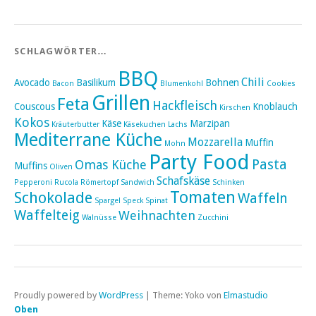
SCHLAGWÖRTER…
BBQ
Chili
Avocado
Basilikum
Bohnen
Bacon
Blumenkohl
Cookies
Grillen
Feta
Hackfleisch
Couscous
Knoblauch
Kirschen
Kokos
Käse
Marzipan
Kräuterbutter
Käsekuchen
Lachs
Mediterrane Küche
Mozzarella
Muffin
Mohn
Party Food
Pasta
Omas Küche
Muffins
Oliven
Schafskäse
Pepperoni
Rucola
Römertopf
Sandwich
Schinken
Tomaten
Schokolade
Waffeln
Spargel
Speck
Spinat
Waffelteig
Weihnachten
Walnüsse
Zucchini
Proudly powered by
WordPress
|
Theme: Yoko von
Elmastudio
Oben