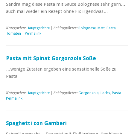
Sandra mag diese Pasta mit Sauce Bolognese sehr gern…
auch mal wieder ein Rezept ohne Fix irgendwas…
Kategorien:
Hauptgerichte
| Schlagwörter:
Bolognese
,
Mett
,
Pasta
,
Tomaten
|
Permalink
Pasta mit Spinat Gorgonzola Soße
…wenige Zutaten ergeben eine sensationelle Soße zu
Pasta
Kategorien:
Hauptgerichte
| Schlagwörter:
Gorgonzola
,
Lachs
,
Pasta
|
Permalink
Spaghetti con Gamberi
Schnell gemacht …Spagetti mit Flußkrebsen, Knoblauch