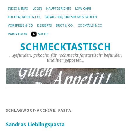
INDEX & INFO
LOGIN
HAUPTGERICHTE
LOW CARB
KUCHEN, KEKSE & CO.
SALATE, BBQ SIDESHOW & SAUCEN
VORSPEISE & CO
DESSERTS
BROT & CO.
COCKTAILS & CO
PARTY FOOD
SUCHE
SCHMECKTASTISCH
…gefunden, gekocht, für "schmeckt fantastisch" befunden
und hier gepostet…
SCHLAGWORT-ARCHIVE:
PASTA
Sandras Lieblingspasta