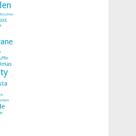
llen
Kirschen
kos
e
rane
n
ffin
Omas
ty
sta
ch
hinken
de
at