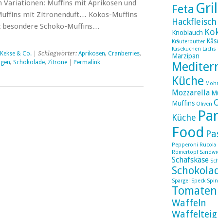
n Variationen: Muffins mit Aprikosen und
Gri
Feta
ffins mit Zitronenduft… Kokos-Muffins
Hackfleisch
 besondere Schoko-Muffins…
Ko
Knoblauch
Käs
Kräuterbutter
Käsekuchen
Lachs
 Kekse & Co.
| Schlagwörter:
Aprikosen
,
Cranberries
,
Marzipan
ngen
,
Schokolade
,
Zitrone
|
Permalink
Mediter
Küche
Moh
Mozzarella
Mu
Muffins
Oliven
Par
Küche
Food
Pa
Pepperoni
Rucola
Römertopf
Sandwi
Schafskäse
Sc
Schokola
Spargel
Speck
Spin
Tomaten
Waffeln
Waffelteig