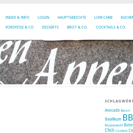
INDEX & INFO
LOGIN
HAUPTGERICHTE
LOW CARB
KUCHEN
VORSPEISE & CO
DESSERTS
BROT & CO.
COCKTAILS & CO
SCHLAGWÖR
Avocado
Bacon
B
Basilikum
Boh
Blumenkohl
Chili
Co
Cookies