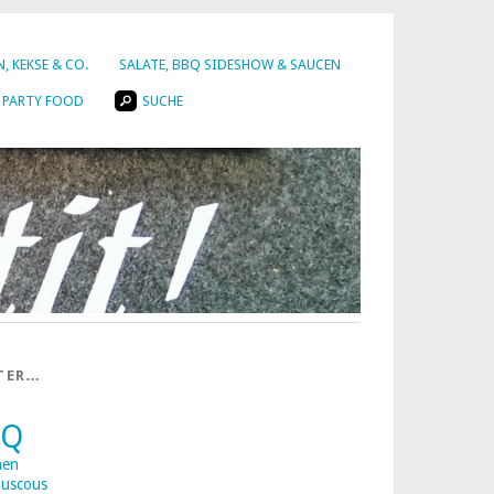
, KEKSE & CO.
SALATE, BBQ SIDESHOW & SAUCEN
PARTY FOOD
SUCHE
TER…
BQ
nen
uscous