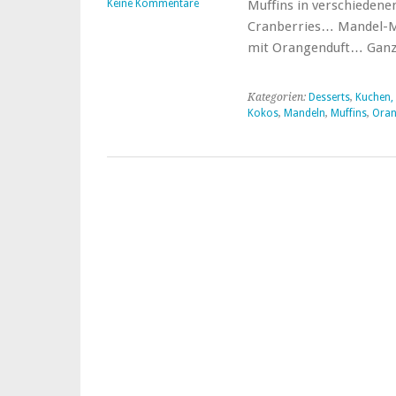
Keine Kommentare
Muffins in verschiedene
Cranberries… Mandel-Mu
mit Orangenduft… Ganz
Kategorien:
Desserts
,
Kuchen,
Kokos
,
Mandeln
,
Muffins
,
Ora