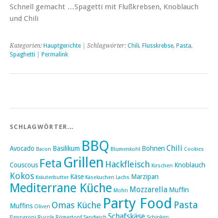
Schnell gemacht …Spagetti mit Flußkrebsen, Knoblauch
und Chili
Kategorien:
Hauptgerichte
| Schlagwörter:
Chili
,
Flusskrebse
,
Pasta
,
Spaghetti
|
Permalink
SCHLAGWÖRTER…
BBQ
Chili
Avocado
Basilikum
Bohnen
Bacon
Blumenkohl
Cookies
Grillen
Feta
Hackfleisch
Couscous
Knoblauch
Kirschen
Kokos
Käse
Marzipan
Kräuterbutter
Käsekuchen
Lachs
Mediterrane Küche
Mozzarella
Muffin
Mohn
Party Food
Pasta
Omas Küche
Muffins
Oliven
Schafskäse
Pepperoni
Rucola
Römertopf
Sandwich
Schinken