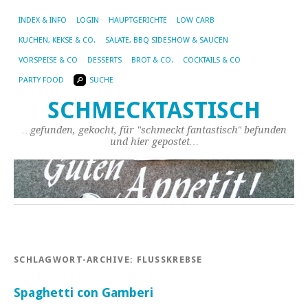
INDEX & INFO
LOGIN
HAUPTGERICHTE
LOW CARB
KUCHEN, KEKSE & CO.
SALATE, BBQ SIDESHOW & SAUCEN
VORSPEISE & CO
DESSERTS
BROT & CO.
COCKTAILS & CO
PARTY FOOD
SUCHE
SCHMECKTASTISCH
…gefunden, gekocht, für "schmeckt fantastisch" befunden
und hier gepostet…
SCHLAGWORT-ARCHIVE:
FLUSSKREBSE
Spaghetti con Gamberi