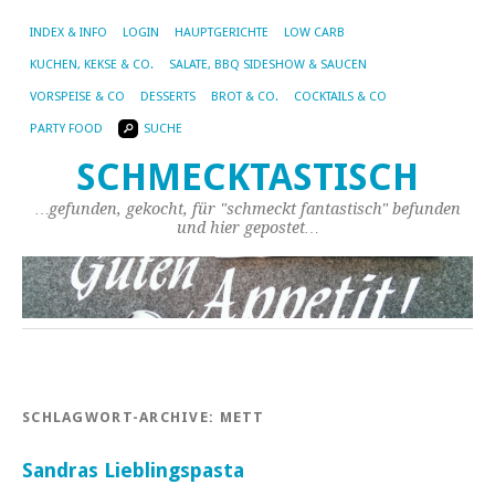
INDEX & INFO
LOGIN
HAUPTGERICHTE
LOW CARB
KUCHEN, KEKSE & CO.
SALATE, BBQ SIDESHOW & SAUCEN
VORSPEISE & CO
DESSERTS
BROT & CO.
COCKTAILS & CO
PARTY FOOD
SUCHE
SCHMECKTASTISCH
…gefunden, gekocht, für "schmeckt fantastisch" befunden
und hier gepostet…
SCHLAGWORT-ARCHIVE:
METT
Sandras Lieblingspasta