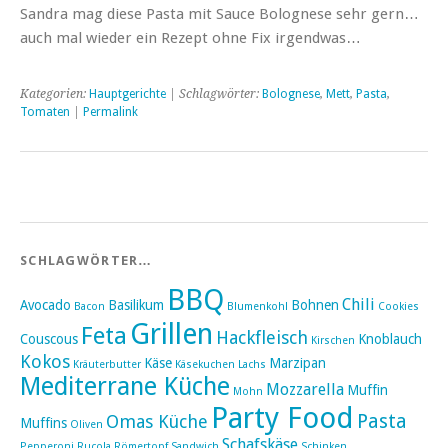
Sandra mag diese Pasta mit Sauce Bolognese sehr gern…
auch mal wieder ein Rezept ohne Fix irgendwas…
Kategorien:
Hauptgerichte
| Schlagwörter:
Bolognese
,
Mett
,
Pasta
,
Tomaten
|
Permalink
SCHLAGWÖRTER…
BBQ
Chili
Avocado
Basilikum
Bohnen
Bacon
Blumenkohl
Cookies
Grillen
Feta
Hackfleisch
Couscous
Knoblauch
Kirschen
Kokos
Käse
Marzipan
Kräuterbutter
Käsekuchen
Lachs
Mediterrane Küche
Mozzarella
Muffin
Mohn
Party Food
Pasta
Omas Küche
Muffins
Oliven
Schafskäse
Pepperoni
Rucola
Römertopf
Sandwich
Schinken