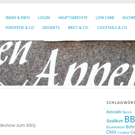
INDEX & INFO
LOGIN
HAUPTGERICHTE
LOW CARB
KUCHEN
VORSPEISE & CO
DESSERTS
BROT & CO.
COCKTAILS & CO
SCHLAGWÖR
Avocado
Bacon
B
Basilikum
Sideshow zum BBQ
Boh
Blumenkohl
Chili
Co
Cookies