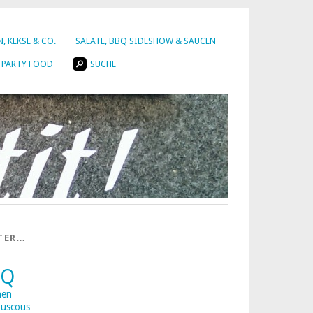
, KEKSE & CO.
SALATE, BBQ SIDESHOW & SAUCEN
PARTY FOOD
SUCHE
TER…
BQ
nen
uscous