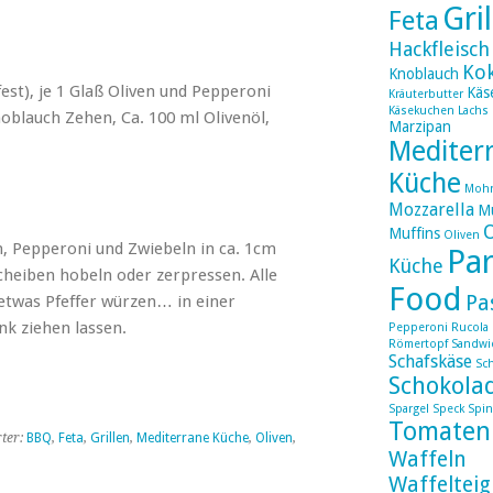
Gri
Feta
Hackfleisch
Ko
Knoblauch
est), je 1 Glaß Oliven und Pepperoni
Käs
Kräuterbutter
Käsekuchen
Lachs
noblauch Zehen, Ca. 100 ml Olivenöl,
Marzipan
Mediter
Küche
Moh
Mozzarella
Mu
Muffins
Oliven
n, Pepperoni und Zwiebeln in ca. 1cm
Par
Küche
heiben hobeln oder zerpressen. Alle
Food
Pa
etwas Pfeffer würzen… in einer
k ziehen lassen.
Pepperoni
Rucola
Römertopf
Sandwi
Schafskäse
Sc
Schokola
Spargel
Speck
Spin
Tomaten
ter:
BBQ
,
Feta
,
Grillen
,
Mediterrane Küche
,
Oliven
,
Waffeln
Waffelteig