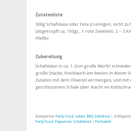
Zutatenliste
300g Schafskäse oder Feta (cremigen, nicht zu f
(abgetropft ca. 150g) , 1 rote Zwiebeln, 2 – 3 K
Pfeffer
Zubereitung
Schafskäse in ca. 1-2cm große Würfel schneide
große Stücke, Knoblauch am besten in dünne Sc
Zutaten mit dem Olivenöl vermengen, und mit 
geschlossenen Schale über Nacht im Kühlschran
Kategorien:
Party Food
,
Salate, BBQ Sideshow
| Schlagwör
Party Food
,
Pepperoni
,
Schafskäse
|
Permalink