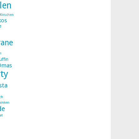
llen
Kirschen
kos
e
rane
n
ffin
Omas
ty
sta
ch
hinken
de
at