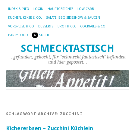
INDEX & INFO
LOGIN
HAUPTGERICHTE
LOW CARB
KUCHEN, KEKSE & CO.
SALATE, BBQ SIDESHOW & SAUCEN
VORSPEISE & CO
DESSERTS
BROT & CO.
COCKTAILS & CO
PARTY FOOD
SUCHE
SCHMECKTASTISCH
…gefunden, gekocht, für "schmeckt fantastisch" befunden
und hier gepostet…
SCHLAGWORT-ARCHIVE:
ZUCCHINI
Kichererbsen – Zucchini Küchlein