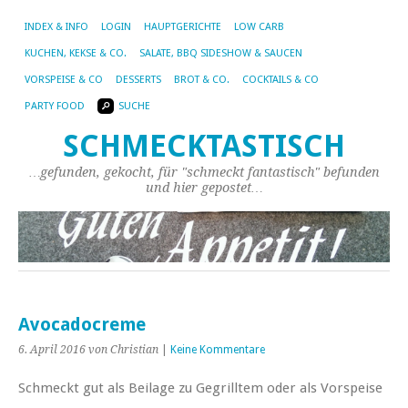
INDEX & INFO
LOGIN
HAUPTGERICHTE
LOW CARB
KUCHEN, KEKSE & CO.
SALATE, BBQ SIDESHOW & SAUCEN
VORSPEISE & CO
DESSERTS
BROT & CO.
COCKTAILS & CO
PARTY FOOD
SUCHE
SCHMECKTASTISCH
…gefunden, gekocht, für "schmeckt fantastisch" befunden
und hier gepostet…
Avocadocreme
6. April 2016
von Christian
|
Keine Kommentare
Schmeckt gut als Beilage zu Gegrilltem oder als Vorspeise