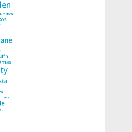
llen
Kirschen
kos
e
rane
n
ffin
Omas
ty
sta
ch
hinken
de
at