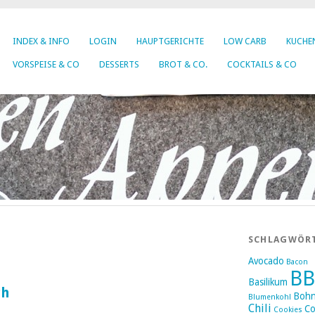
INDEX & INFO
LOGIN
HAUPTGERICHTE
LOW CARB
KUCHEN
VORSPEISE & CO
DESSERTS
BROT & CO.
COCKTAILS & CO
SCHLAGWÖR
Avocado
Bacon
B
Basilikum
ch
Boh
Blumenkohl
Chili
Co
Cookies