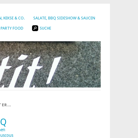
, KEKSE & CO.
SALATE, BBQ SIDESHOW & SAUCEN
PARTY FOOD
SUCHE
TER…
BQ
nen
uscous