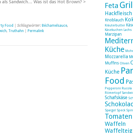
n als Sandwich… Was ist das Hot Brown? >
Gri
Feta
Hackfleisch
Ko
Knoblauch
Käs
rty Food
| Schlagwörter:
Béchamelsauce
,
Kräuterbutter
Käsekuchen
Lachs
wich
,
Truthahn
|
Permalink
Marzipan
Mediter
Küche
Moh
Mozzarella
Mu
Muffins
Oliven
Par
Küche
Food
Pa
Pepperoni
Rucola
Römertopf
Sandwi
Schafskäse
Sc
Schokola
Spargel
Speck
Spin
Tomaten
Waffeln
Waffelteig