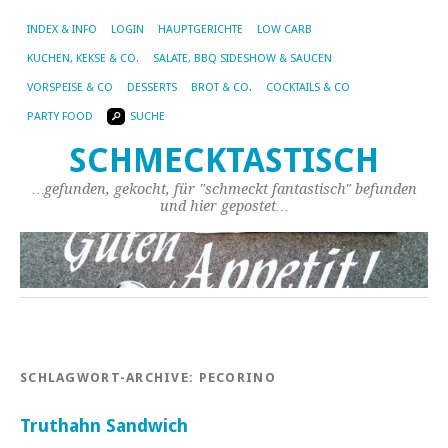
INDEX & INFO
LOGIN
HAUPTGERICHTE
LOW CARB
KUCHEN, KEKSE & CO.
SALATE, BBQ SIDESHOW & SAUCEN
VORSPEISE & CO
DESSERTS
BROT & CO.
COCKTAILS & CO
PARTY FOOD
SUCHE
SCHMECKTASTISCH
…gefunden, gekocht, für "schmeckt fantastisch" befunden
und hier gepostet…
SCHLAGWORT-ARCHIVE:
PECORINO
Truthahn Sandwich