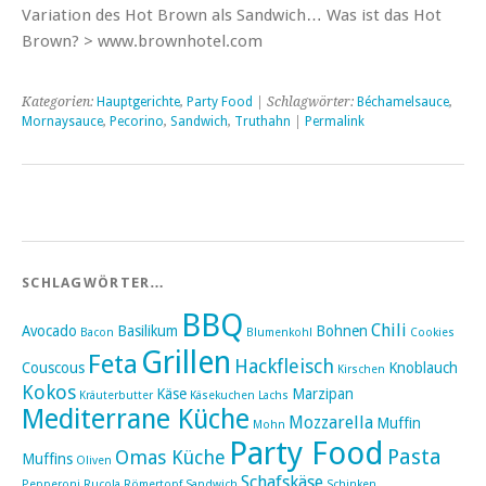
Variation des Hot Brown als Sandwich… Was ist das Hot
Brown? > www.brownhotel.com
Kategorien:
Hauptgerichte
,
Party Food
| Schlagwörter:
Béchamelsauce
,
Mornaysauce
,
Pecorino
,
Sandwich
,
Truthahn
|
Permalink
SCHLAGWÖRTER…
BBQ
Chili
Avocado
Basilikum
Bohnen
Bacon
Blumenkohl
Cookies
Grillen
Feta
Hackfleisch
Couscous
Knoblauch
Kirschen
Kokos
Käse
Marzipan
Kräuterbutter
Käsekuchen
Lachs
Mediterrane Küche
Mozzarella
Muffin
Mohn
Party Food
Pasta
Omas Küche
Muffins
Oliven
Schafskäse
Pepperoni
Rucola
Römertopf
Sandwich
Schinken