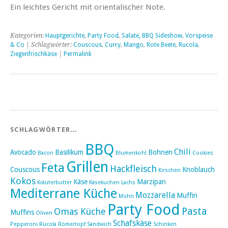
Ein leichtes Gericht mit orientalischer Note.
Kategorien:
Hauptgerichte
,
Party Food
,
Salate, BBQ Sideshow
,
Vorspeise
& Co
| Schlagwörter:
Couscous
,
Curry
,
Mango
,
Rote Beete
,
Rucola
,
Ziegenfrischkäse
|
Permalink
SCHLAGWÖRTER…
BBQ
Chili
Avocado
Basilikum
Bohnen
Bacon
Blumenkohl
Cookies
Grillen
Feta
Hackfleisch
Couscous
Knoblauch
Kirschen
Kokos
Käse
Marzipan
Kräuterbutter
Käsekuchen
Lachs
Mediterrane Küche
Mozzarella
Muffin
Mohn
Party Food
Pasta
Omas Küche
Muffins
Oliven
Schafskäse
Pepperoni
Rucola
Römertopf
Sandwich
Schinken