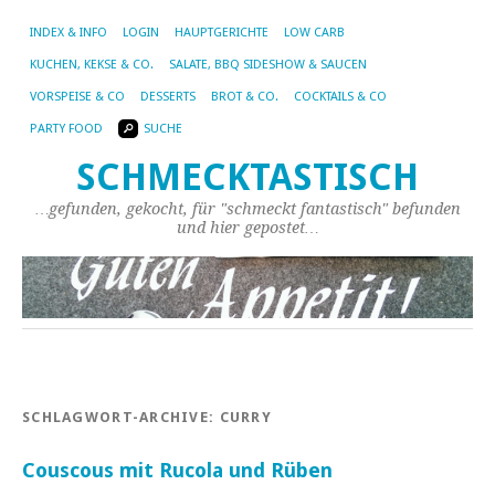
INDEX & INFO
LOGIN
HAUPTGERICHTE
LOW CARB
KUCHEN, KEKSE & CO.
SALATE, BBQ SIDESHOW & SAUCEN
VORSPEISE & CO
DESSERTS
BROT & CO.
COCKTAILS & CO
PARTY FOOD
SUCHE
SCHMECKTASTISCH
…gefunden, gekocht, für "schmeckt fantastisch" befunden
und hier gepostet…
SCHLAGWORT-ARCHIVE:
CURRY
Couscous mit Rucola und Rüben