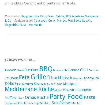
Ein leichtes Gericht mit orientalischer Note.
Kategorien:
Hauptgerichte
,
Party Food
,
Salate, BBQ Sideshow
,
Vorspeise
& Co
| Schlagwörter:
Couscous
,
Curry
,
Mango
,
Rote Beete
,
Rucola
,
Ziegenfrischkäse
|
Permalink
SCHLAGWÖRTER…
BBQ
Chili
Avocado
Basilikum
Bohnen
Bacon
Blumenkohl
Cookies
Grillen
Feta
Hackfleisch
Couscous
Knoblauch
Kirschen
Kokos
Käse
Marzipan
Kräuterbutter
Käsekuchen
Lachs
Mediterrane Küche
Mozzarella
Muffin
Mohn
Party Food
Pasta
Omas Küche
Muffins
Oliven
Schafskäse
Pepperoni
Rucola
Römertopf
Sandwich
Schinken