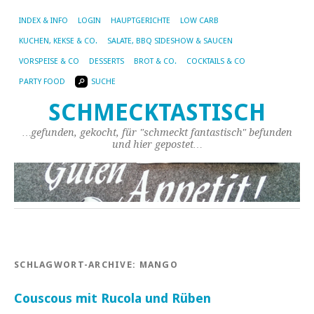
INDEX & INFO
LOGIN
HAUPTGERICHTE
LOW CARB
KUCHEN, KEKSE & CO.
SALATE, BBQ SIDESHOW & SAUCEN
VORSPEISE & CO
DESSERTS
BROT & CO.
COCKTAILS & CO
PARTY FOOD
SUCHE
SCHMECKTASTISCH
…gefunden, gekocht, für "schmeckt fantastisch" befunden
und hier gepostet…
SCHLAGWORT-ARCHIVE:
MANGO
Couscous mit Rucola und Rüben