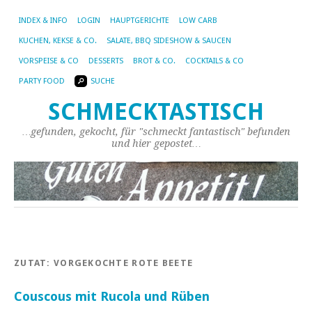
INDEX & INFO
LOGIN
HAUPTGERICHTE
LOW CARB
KUCHEN, KEKSE & CO.
SALATE, BBQ SIDESHOW & SAUCEN
VORSPEISE & CO
DESSERTS
BROT & CO.
COCKTAILS & CO
PARTY FOOD
SUCHE
SCHMECKTASTISCH
…gefunden, gekocht, für "schmeckt fantastisch" befunden
und hier gepostet…
ZUTAT:
VORGEKOCHTE ROTE BEETE
Couscous mit Rucola und Rüben