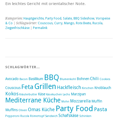
Ein leichtes Gericht mit orientalischer Note.
Kategorien:
Hauptgerichte
,
Party Food
,
Salate, BBQ Sideshow
,
Vorspeise
& Co
| Schlagwörter:
Couscous
,
Curry
,
Mango
,
Rote Beete
,
Rucola
,
Ziegenfrischkäse
|
Permalink
SCHLAGWÖRTER…
BBQ
Chili
Avocado
Basilikum
Bohnen
Bacon
Blumenkohl
Cookies
Grillen
Feta
Hackfleisch
Couscous
Knoblauch
Kirschen
Kokos
Käse
Marzipan
Kräuterbutter
Käsekuchen
Lachs
Mediterrane Küche
Mozzarella
Muffin
Mohn
Party Food
Pasta
Omas Küche
Muffins
Oliven
Schafskäse
Pepperoni
Rucola
Römertopf
Sandwich
Schinken