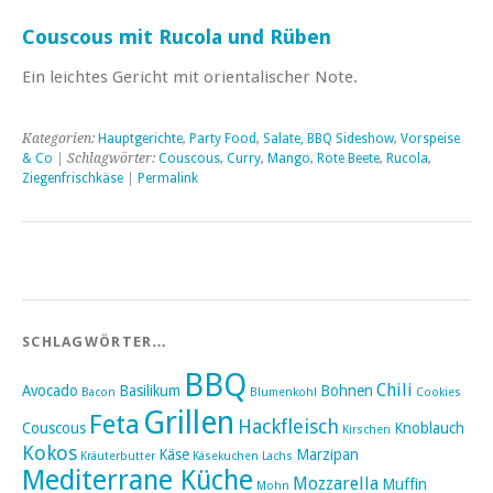
Couscous mit Rucola und Rüben
Ein leichtes Gericht mit orientalischer Note.
Kategorien:
Hauptgerichte
,
Party Food
,
Salate, BBQ Sideshow
,
Vorspeise
& Co
| Schlagwörter:
Couscous
,
Curry
,
Mango
,
Rote Beete
,
Rucola
,
Ziegenfrischkäse
|
Permalink
SCHLAGWÖRTER…
BBQ
Chili
Avocado
Basilikum
Bohnen
Bacon
Blumenkohl
Cookies
Grillen
Feta
Hackfleisch
Couscous
Knoblauch
Kirschen
Kokos
Käse
Marzipan
Kräuterbutter
Käsekuchen
Lachs
Mediterrane Küche
Mozzarella
Muffin
Mohn