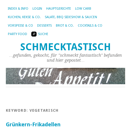
INDEX & INFO
LOGIN
HAUPTGERICHTE
LOW CARB
KUCHEN, KEKSE & CO.
SALATE, BBQ SIDESHOW & SAUCEN
VORSPEISE & CO
DESSERTS
BROT & CO.
COCKTAILS & CO
PARTY FOOD
SUCHE
SCHMECKTASTISCH
…gefunden, gekocht, für "schmeckt fantastisch" befunden
und hier gepostet…
KEYWORD:
VEGETARISCH
Grünkern-Frikadellen